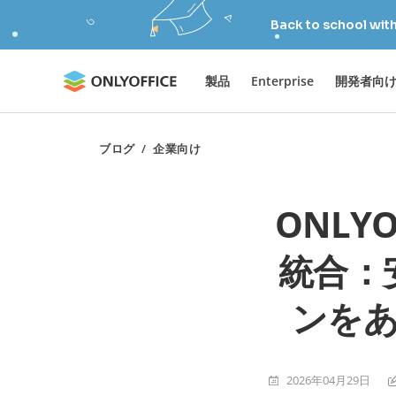
Back to school wit
製品
Enterprise
開発者向
ブログ
/
企業向け
ONLYO
統合：
ンを
2026年04月29日