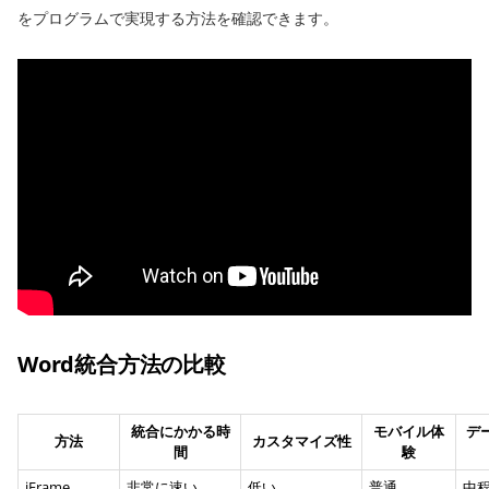
をプログラムで実現する方法を確認できます。
Word統合方法の比較
統合にかかる時
モバイル体
デ
方法
カスタマイズ性
間
験
iFrame
非常に速い
低い
普通
中