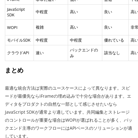
JavaScript
中程度
高い
良い
高
SDK
複雑
高い
良い
非
WOPI
モバイルSDK
中程度
中程度
優れている
高
バックエンドの
クラウドAPI
速い
該当なし
高
み
まとめ
最適な統合方法は実際のユースケースによって異なります。スピ
ードが最優先ならiFrameの埋め込みで十分な場合があります。エ
ディタをプロダクトの自然な一部として感じさせたいなら
JavaScript SDKが通常より適しています。共同編集とストレージ
のコントロールが重要な場合はWOPIが選ばれることが多く、バッ
クエンド主導のワークフローにはAPIベースのソリューションが適
しています。