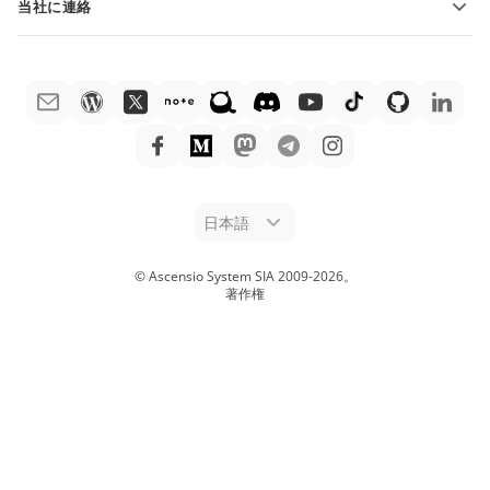
当社に連絡
ONLYOFFICE Docs vs Google Docs
ウェビナー
販売に関する質問
sales@onlyoffice.com
ONLYOFFICE Docs vs Zoho Docs
ホワイト ペーパー
パートナー事業に関する質問
partners@onlyoffice.com
ONLYOFFICE Docs vs LibreOffice
サポートお問い合わせフォーム
プレスリリースに関する質問
press@onlyoffice.com
ONLYOFFICE Docs vs WPS
デモ注文
折返し電話をリクエスト
ONLYOFFICE Docs vs Adobe Acrobat
法律情報
ONLYOFFICE Docs vs Hancom
日本語
© Ascensio System SIA 2009-
2026
。
著作権