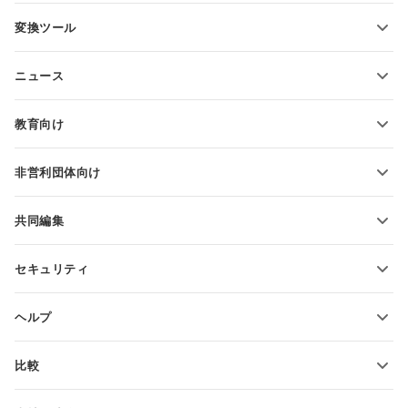
PDFフォームテンプレート
変換ツール
テキスト文書テンプレート
テキストファイルの変換
スプレッドシートテンプレート
ニュース
スプレッドシートの変換
プレゼンテーションテンプレート
ブログ
スライドの変換
教育向け
PDFの変換
学生向け
非営利団体向け
教育関係者向け
機能とツール
共同編集
無料アカウントをリクエスト
貢献者向け
セキュリティ
翻訳者向け
機能とツール
インフルエンサー向け
ヘルプ
求人情報
コミュニティ
比較
ヘルプ・センター
ONLYOFFICE Docs vs MS Office Online
ONLYOFFICEアカデミー