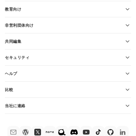
ブログ
スライドの変換
教育向け
PDFの変換
学生向け
非営利団体向け
教育関係者向け
機能とツール
共同編集
無料アカウントをリクエスト
貢献者向け
セキュリティ
翻訳者向け
機能とツール
インフルエンサー向け
ヘルプ
求人情報
コミュニティ
比較
ヘルプ・センター
ONLYOFFICE Docs vs MS Office Online
ONLYOFFICEアカデミー
当社に連絡
ONLYOFFICE Docs vs Google Docs
ウェビナー
販売に関する質問
sales@onlyoffice.com
ONLYOFFICE Docs vs Zoho Docs
ホワイト ペーパー
パートナー事業に関する質問
partners@onlyoffice.com
ONLYOFFICE Docs vs LibreOffice
サポートお問い合わせフォーム
プレスリリースに関する質問
press@onlyoffice.com
ONLYOFFICE Docs vs WPS
デモ注文