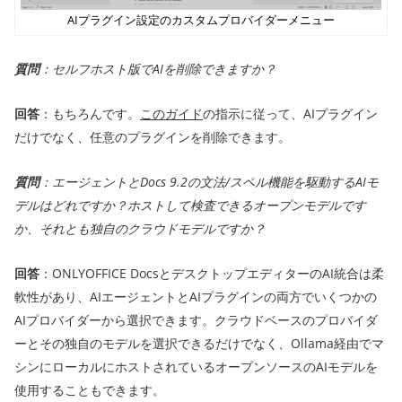
AIプラグイン設定のカスタムプロバイダーメニュー
質問
：セルフホスト版でAIを削除できますか？
回答
：もちろんです。
このガイド
の指示に従って、AIプラグイン
だけでなく、任意のプラグインを削除できます。
質問
：エージェントとDocs 9.2の文法/スペル機能を駆動するAIモ
デルはどれですか？ホストして検査できるオープンモデルです
か、それとも独自のクラウドモデルですか？
回答
：ONLYOFFICE DocsとデスクトップエディターのAI統合は柔
軟性があり、AIエージェントとAIプラグインの両方でいくつかの
AIプロバイダーから選択できます。クラウドベースのプロバイダ
ーとその独自のモデルを選択できるだけでなく、Ollama経由でマ
シンにローカルにホストされているオープンソースのAIモデルを
使用することもできます。