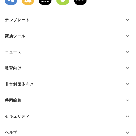
テンプレート
PDFフォームテンプレート
変換ツール
テキスト文書テンプレート
テキストファイルの変換
スプレッドシートテンプレート
ニュース
スプレッドシートの変換
プレゼンテーションテンプレート
ブログ
スライドの変換
教育向け
PDFの変換
学生向け
非営利団体向け
教育関係者向け
機能とツール
共同編集
無料アカウントをリクエスト
貢献者向け
セキュリティ
翻訳者向け
機能とツール
インフルエンサー向け
ヘルプ