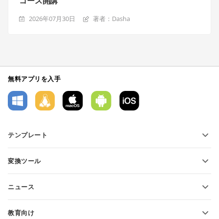
コース開講
2026年07月30日
著者：Dasha
無料アプリを入手
テンプレート
PDFフォームテンプレート
変換ツール
テキスト文書テンプレート
テキストファイルの変換
スプレッドシートテンプレート
ニュース
スプレッドシートの変換
プレゼンテーションテンプレート
ブログ
スライドの変換
教育向け