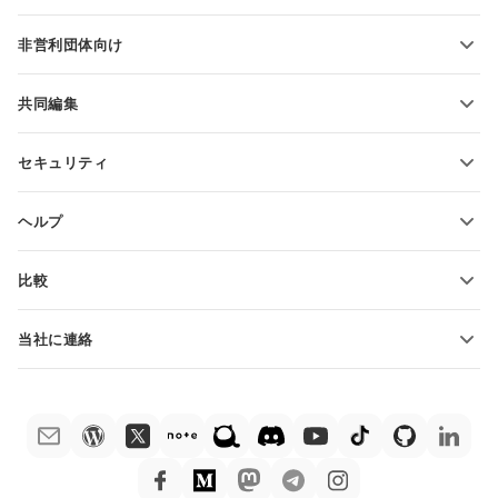
PDFの変換
学生向け
非営利団体向け
教育関係者向け
機能とツール
共同編集
無料アカウントをリクエスト
貢献者向け
セキュリティ
翻訳者向け
機能とツール
インフルエンサー向け
ヘルプ
求人情報
コミュニティ
比較
ヘルプ・センター
ONLYOFFICE Docs vs MS Office Online
ONLYOFFICEアカデミー
当社に連絡
ONLYOFFICE Docs vs Google Docs
ウェビナー
販売に関する質問
sales@onlyoffice.com
ONLYOFFICE Docs vs Zoho Docs
ホワイト ペーパー
パートナー事業に関する質問
partners@onlyoffice.com
ONLYOFFICE Docs vs LibreOffice
サポートお問い合わせフォーム
プレスリリースに関する質問
press@onlyoffice.com
ONLYOFFICE Docs vs WPS
デモ注文
折返し電話をリクエスト
ONLYOFFICE Docs vs Adobe Acrobat
法律情報