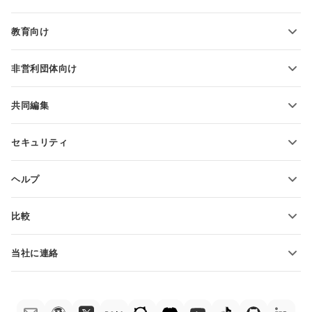
スプレッドシートの変換
プレゼンテーションテンプレート
ブログ
スライドの変換
教育向け
PDFの変換
学生向け
非営利団体向け
教育関係者向け
機能とツール
共同編集
無料アカウントをリクエスト
貢献者向け
セキュリティ
翻訳者向け
機能とツール
インフルエンサー向け
ヘルプ
求人情報
コミュニティ
比較
ヘルプ・センター
ONLYOFFICE Docs vs MS Office Online
ONLYOFFICEアカデミー
当社に連絡
ONLYOFFICE Docs vs Google Docs
ウェビナー
販売に関する質問
sales@onlyoffice.com
ONLYOFFICE Docs vs Zoho Docs
ホワイト ペーパー
パートナー事業に関する質問
partners@onlyoffice.com
ONLYOFFICE Docs vs LibreOffice
サポートお問い合わせフォーム