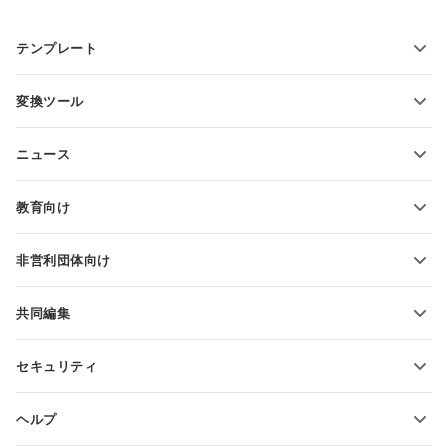
テンプレート
PDFフォームテンプレート
変換ツール
テキスト文書テンプレート
テキストファイルの変換
スプレッドシートテンプレート
ニュース
スプレッドシートの変換
プレゼンテーションテンプレート
ブログ
スライドの変換
教育向け
PDFの変換
学生向け
非営利団体向け
教育関係者向け
機能とツール
共同編集
無料アカウントをリクエスト
貢献者向け
セキュリティ
翻訳者向け
機能とツール
インフルエンサー向け
ヘルプ
求人情報