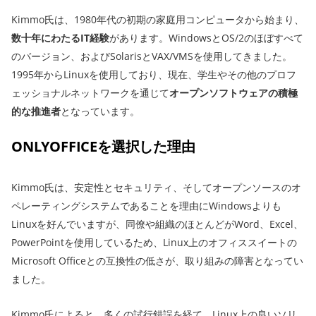
Kimmo氏は、1980年代の初期の家庭用コンピュータから始まり、
数十年にわたるIT経験
があります。WindowsとOS/2のほぼすべて
のバージョン、およびSolarisとVAX/VMSを使用してきました。
1995年からLinuxを使用しており、現在、学生やその他のプロフ
ェッショナルネットワークを通じて
オープンソフトウェアの積極
的な推進者
となっています。
ONLYOFFICEを選択した理由
Kimmo氏は、安定性とセキュリティ、そしてオープンソースのオ
ペレーティングシステムであることを理由にWindowsよりも
Linuxを好んでいますが、同僚や組織のほとんどがWord、Excel、
PowerPointを使用しているため、Linux上のオフィススイートの
Microsoft Officeとの互換性の低さが、取り組みの障害となってい
ました。
Kimmo氏によると、多くの試行錯誤を経て、Linux上の良いソリ