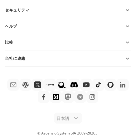
貢献者向け
セキュリティ
翻訳者向け
機能とツール
インフルエンサー向け
ヘルプ
求人情報
コミュニティ
比較
ヘルプ・センター
ONLYOFFICE Docs vs MS Office Online
ONLYOFFICEアカデミー
当社に連絡
ONLYOFFICE Docs vs Google Docs
ウェビナー
販売に関する質問
sales@onlyoffice.com
ONLYOFFICE Docs vs Zoho Docs
ホワイト ペーパー
パートナー事業に関する質問
partners@onlyoffice.com
ONLYOFFICE Docs vs LibreOffice
サポートお問い合わせフォーム
プレスリリースに関する質問
press@onlyoffice.com
ONLYOFFICE Docs vs WPS
デモ注文
折返し電話をリクエスト
ONLYOFFICE Docs vs Adobe Acrobat
法律情報
ONLYOFFICE Docs vs Hancom
日本語
© Ascensio System SIA 2009-
2026
。