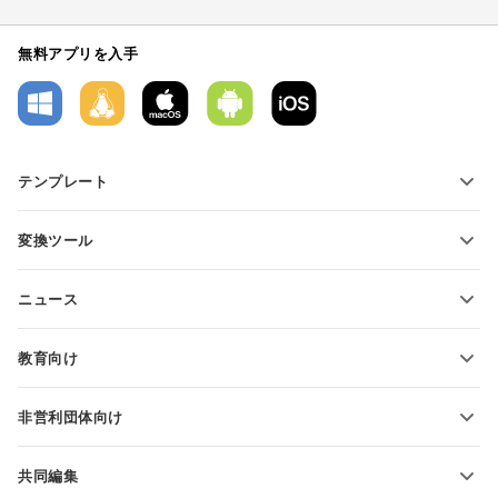
無料アプリを入手
テンプレート
PDFフォームテンプレート
変換ツール
テキスト文書テンプレート
テキストファイルの変換
スプレッドシートテンプレート
ニュース
スプレッドシートの変換
プレゼンテーションテンプレート
ブログ
スライドの変換
教育向け
PDFの変換
学生向け
非営利団体向け
教育関係者向け
機能とツール
共同編集
無料アカウントをリクエスト