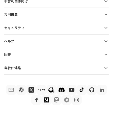
非営利団体向け
教育関係者向け
機能とツール
共同編集
無料アカウントをリクエスト
貢献者向け
セキュリティ
翻訳者向け
機能とツール
インフルエンサー向け
ヘルプ
求人情報
コミュニティ
比較
ヘルプ・センター
ONLYOFFICE Docs vs MS Office Online
ONLYOFFICEアカデミー
当社に連絡
ONLYOFFICE Docs vs Google Docs
ウェビナー
販売に関する質問
sales@onlyoffice.com
ONLYOFFICE Docs vs Zoho Docs
ホワイト ペーパー
パートナー事業に関する質問
partners@onlyoffice.com
ONLYOFFICE Docs vs LibreOffice
サポートお問い合わせフォーム
プレスリリースに関する質問
press@onlyoffice.com
ONLYOFFICE Docs vs WPS
デモ注文
折返し電話をリクエスト
ONLYOFFICE Docs vs Adobe Acrobat
法律情報
ONLYOFFICE Docs vs Hancom