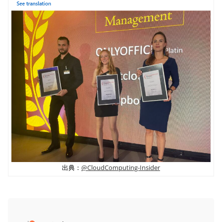
出典：
@CloudComputing-Insider