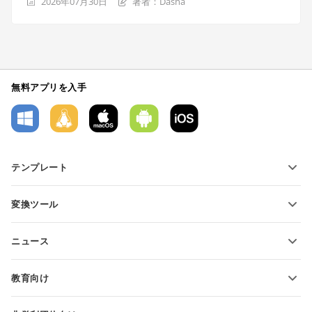
2026年07月30日
著者：Dasha
無料アプリを入手
テンプレート
PDFフォームテンプレート
変換ツール
テキスト文書テンプレート
テキストファイルの変換
スプレッドシートテンプレート
ニュース
スプレッドシートの変換
プレゼンテーションテンプレート
ブログ
スライドの変換
教育向け
PDFの変換
学生向け