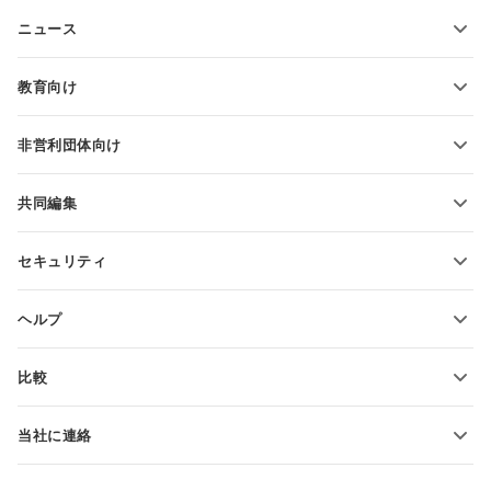
テキストファイルの変換
スプレッドシートテンプレート
ニュース
スプレッドシートの変換
プレゼンテーションテンプレート
ブログ
スライドの変換
教育向け
PDFの変換
学生向け
非営利団体向け
教育関係者向け
機能とツール
共同編集
無料アカウントをリクエスト
貢献者向け
セキュリティ
翻訳者向け
機能とツール
インフルエンサー向け
ヘルプ
求人情報
コミュニティ
比較
ヘルプ・センター
ONLYOFFICE Docs vs MS Office Online
ONLYOFFICEアカデミー
当社に連絡
ONLYOFFICE Docs vs Google Docs
ウェビナー
販売に関する質問
sales@onlyoffice.com
ONLYOFFICE Docs vs Zoho Docs
ホワイト ペーパー