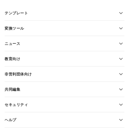
テンプレート
PDFフォームテンプレート
変換ツール
テキスト文書テンプレート
テキストファイルの変換
スプレッドシートテンプレート
ニュース
スプレッドシートの変換
プレゼンテーションテンプレート
ブログ
スライドの変換
教育向け
PDFの変換
学生向け
非営利団体向け
教育関係者向け
機能とツール
共同編集
無料アカウントをリクエスト
貢献者向け
セキュリティ
翻訳者向け
機能とツール
インフルエンサー向け
ヘルプ
求人情報