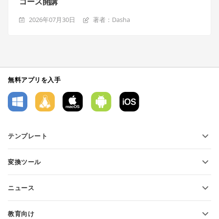
コース開講
2026年07月30日
著者：Dasha
無料アプリを入手
テンプレート
PDFフォームテンプレート
変換ツール
テキスト文書テンプレート
テキストファイルの変換
スプレッドシートテンプレート
ニュース
スプレッドシートの変換
プレゼンテーションテンプレート
ブログ
スライドの変換
教育向け