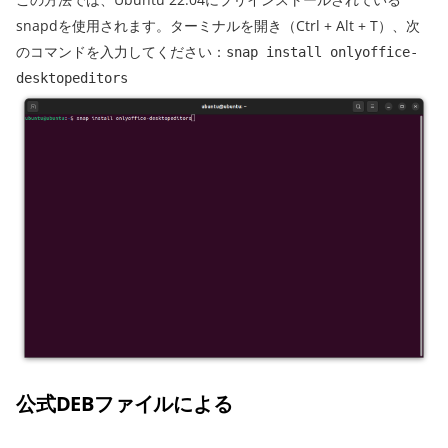
snapdを使用されます。ターミナルを開き（Ctrl + Alt + T）、次
のコマンドを入力してください：
snap install onlyoffice-
desktopeditors
公式DEBファイルによる