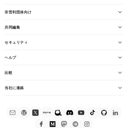
PDFの変換
学生向け
非営利団体向け
教育関係者向け
機能とツール
共同編集
無料アカウントをリクエスト
貢献者向け
セキュリティ
翻訳者向け
機能とツール
インフルエンサー向け
ヘルプ
求人情報
コミュニティ
比較
ヘルプ・センター
ONLYOFFICE Docs vs MS Office Online
ONLYOFFICEアカデミー
当社に連絡
ONLYOFFICE Docs vs Google Docs
ウェビナー
販売に関する質問
sales@onlyoffice.com
ONLYOFFICE Docs vs Zoho Docs
ホワイト ペーパー
パートナー事業に関する質問
partners@onlyoffice.com
ONLYOFFICE Docs vs LibreOffice
サポートお問い合わせフォーム
プレスリリースに関する質問
press@onlyoffice.com
ONLYOFFICE Docs vs WPS
デモ注文
折返し電話をリクエスト
ONLYOFFICE Docs vs Adobe Acrobat
法律情報