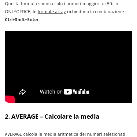
Questa formula somma solo i numeri maggiori di 50. In
ONLYOFFICE, le
formule array
richiedono la combinazione
Ctrl+Shift+Enter
.
2. AVERAGE – Calcolare la media
calcola la media aritmetica dei numeri selezionati,
AVERAGE