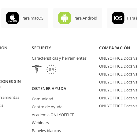
Para macOS
Para Android
Para 
IÓN
SECURITY
COMPARACIÓN
Características y herramientas
ONLYOFFICE Docs vs 
ONLYOFFICE Docs vs
ONLYOFFICE Docs vs
IONES SIN
ONLYOFFICE Docs vs 
O
OBTENER AYUDA
ONLYOFFICE Docs v
erramientas
ONLYOFFICE Docs vs
Comunidad
is
ONLYOFFICE Docs v
Centro de Ayuda
Academia ONLYOFFICE
Webinars
Papeles blancos