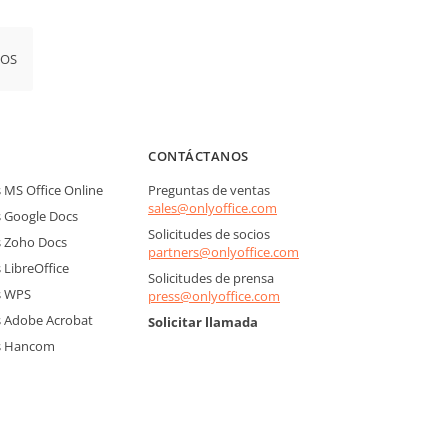
iOS
CONTÁCTANOS
MS Office Online
Preguntas de ventas
sales@onlyoffice.com
 Google Docs
Solicitudes de socios
 Zoho Docs
partners@onlyoffice.com
LibreOffice
Solicitudes de prensa
s WPS
press@onlyoffice.com
 Adobe Acrobat
Solicitar llamada
s Hancom