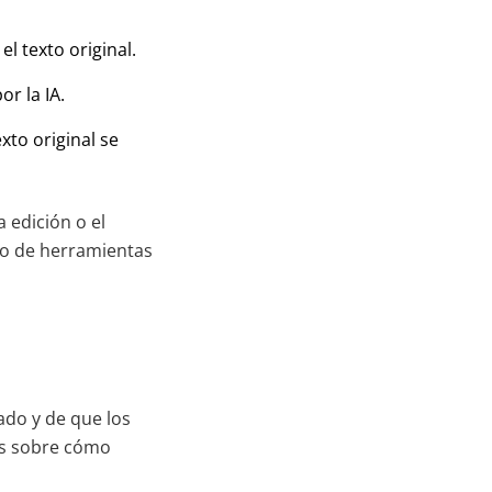
l texto original.
or la IA.
xto original se
a edición o el
to de herramientas
lado y de que los
as sobre cómo