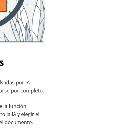
s
lsadas por IA
zarse por completo.
 la función,
la IA y elegir el
 el documento.