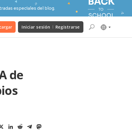
radas especiales del blog.
cargar
Iniciar sesión
Registrarse
IA de
ios