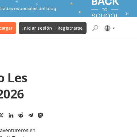
radas especiales del blog.
cargar
Iniciar sesión
Registrarse
o Les
2026
 aventureros en