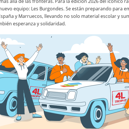
ás allá de las fronteras. Para la edición 2026 del icónico ra
nuevo equipo: Les Burgondes. Se están preparando para em
 España y Marruecos, llevando no solo material escolar y su
ambién esperanza y solidaridad.