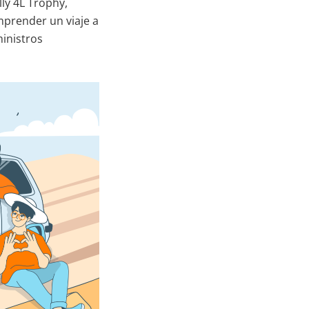
lly 4L Trophy,
prender un viaje a
ministros