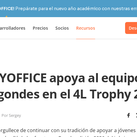
OFFICE!
Prepárate para el nuevo año académico con nuestras ent
arrolladores
Precios
Socios
Recursos
Des
OFFICE apoya al equip
gondes en el 4L Trophy 
Por Sergey
gullece de continuar con su tradición de apoyar a jóvenes