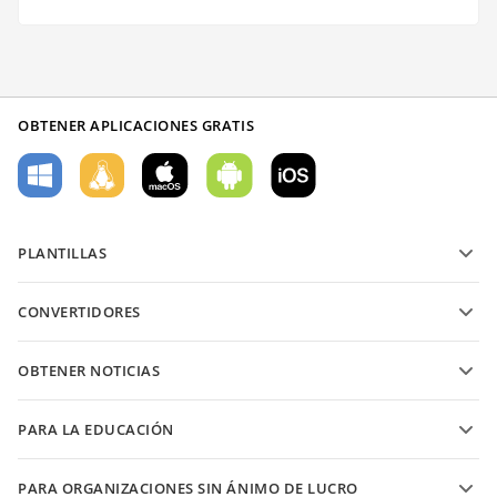
OBTENER APLICACIONES GRATIS
PLANTILLAS
Plantillas de formularios PDF
CONVERTIDORES
Plantillas de documentos de texto
Convierte archivos de texto
Plantillas de hojas de cálculo
OBTENER NOTICIAS
Convierte hojas de cálculo
Plantillas de presentaciones
Blog
Convierte presentaciones
PARA LA EDUCACIÓN
Convierte PDFs
Para estudiantes
PARA ORGANIZACIONES SIN ÁNIMO DE LUCRO