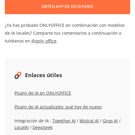
OBTÉN APP DE ESCRITORIO
¿Ya has probado ONLYOFFICE en combinación con modelos
de IA locales? Comparte tus comentarios a continuación o
tuitéanos en
@only_office
.
Enlaces útiles
Plugin de IA en ONLYOFFICE
Plugin de IA actualizado: qué hay de nuevo
Integración de IA :
Together AI
/
Mistral Al
/
Groq AI
/
LocalAI
/
DeepSeek