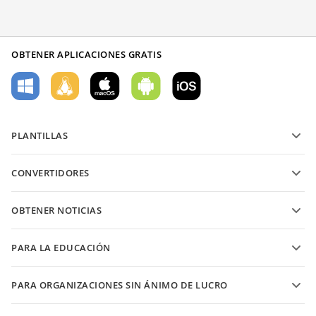
OBTENER APLICACIONES GRATIS
PLANTILLAS
Plantillas de formularios PDF
CONVERTIDORES
Plantillas de documentos de texto
Convierte archivos de texto
Plantillas de hojas de cálculo
OBTENER NOTICIAS
Convierte hojas de cálculo
Plantillas de presentaciones
Blog
Convierte presentaciones
PARA LA EDUCACIÓN
Convierte PDFs
Para estudiantes
PARA ORGANIZACIONES SIN ÁNIMO DE LUCRO
Para educadores
Características y herramientas