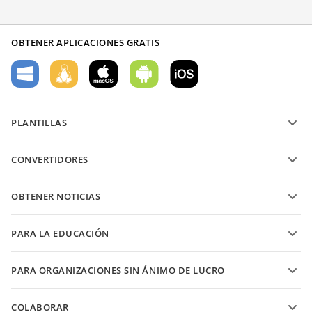
OBTENER APLICACIONES GRATIS
PLANTILLAS
Plantillas de formularios PDF
CONVERTIDORES
Plantillas de documentos de texto
Convierte archivos de texto
Plantillas de hojas de cálculo
OBTENER NOTICIAS
Convierte hojas de cálculo
Plantillas de presentaciones
Blog
Convierte presentaciones
PARA LA EDUCACIÓN
Convierte PDFs
Para estudiantes
PARA ORGANIZACIONES SIN ÁNIMO DE LUCRO
Para educadores
Características y herramientas
COLABORAR