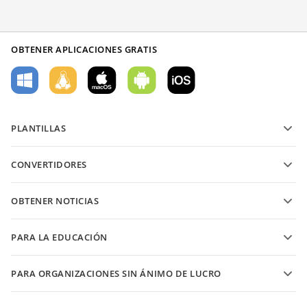
OBTENER APLICACIONES GRATIS
PLANTILLAS
Plantillas de formularios PDF
CONVERTIDORES
Plantillas de documentos de texto
Convierte archivos de texto
Plantillas de hojas de cálculo
OBTENER NOTICIAS
Convierte hojas de cálculo
Plantillas de presentaciones
Blog
Convierte presentaciones
PARA LA EDUCACIÓN
Convierte PDFs
Para estudiantes
PARA ORGANIZACIONES SIN ÁNIMO DE LUCRO
Para educadores
Características y herramientas