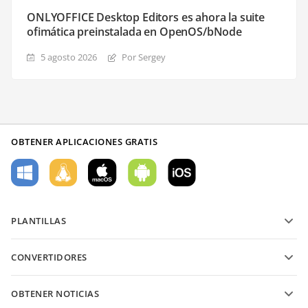
ONLYOFFICE Desktop Editors es ahora la suite
ofimática preinstalada en OpenOS/bNode
5 agosto 2026
Por Sergey
OBTENER APLICACIONES GRATIS
PLANTILLAS
Plantillas de formularios PDF
CONVERTIDORES
Plantillas de documentos de texto
Convierte archivos de texto
Plantillas de hojas de cálculo
OBTENER NOTICIAS
Convierte hojas de cálculo
Plantillas de presentaciones