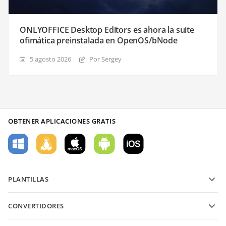
ONLYOFFICE Desktop Editors es ahora la suite
ofimática preinstalada en OpenOS/bNode
5 agosto 2026
Por Sergey
OBTENER APLICACIONES GRATIS
PLANTILLAS
Plantillas de formularios PDF
CONVERTIDORES
Plantillas de documentos de texto
Convierte archivos de texto
Plantillas de hojas de cálculo