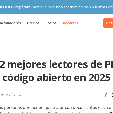
OFFICE!
Prepárate para el nuevo año académico con nuestras ent
arrolladores
Precios
Socios
Recursos
Des
12 mejores lectores de P
código abierto en 2025
Por Sergey
las personas que tienen que tratar con documentos electró