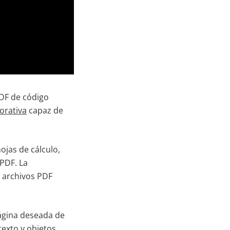
PDF de código
orativa
capaz de
ojas de cálculo,
 PDF. La
s archivos PDF
ágina deseada de
texto y objetos