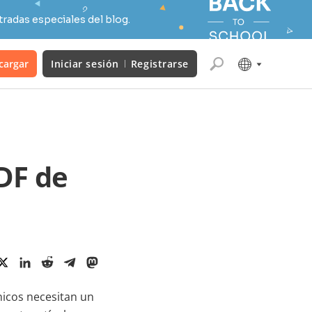
radas especiales del blog.
cargar
Iniciar sesión
Registrarse
DF de
nicos necesitan un