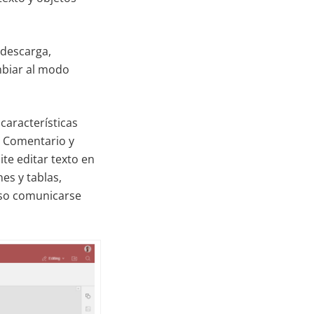
 descarga,
mbiar al modo
características
s Comentario y
te editar texto en
es y tablas,
luso comunicarse