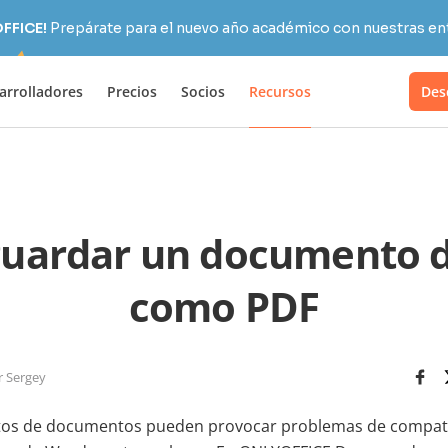
OFFICE!
Prepárate para el nuevo año académico con nuestras ent
arrolladores
Precios
Socios
Recursos
Des
uardar un documento 
como PDF
r Sergey
os de documentos pueden provocar problemas de compati