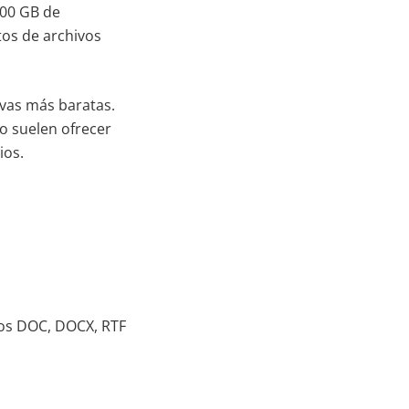
100 GB de
tos de archivos
ivas más baratas.
o suelen ofrecer
ios.
ivos DOC, DOCX, RTF