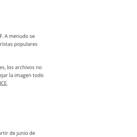
DF. A menudo se
oristas populares
s, los archivos no
lejar la imagen todo
ICE
.
tir de junio de