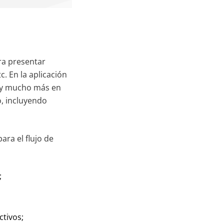
ra presentar
c. En la aplicación
s y mucho más en
o, incluyendo
ra el flujo de
;
tivos;