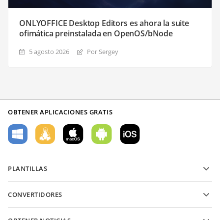
ONLYOFFICE Desktop Editors es ahora la suite
ofimática preinstalada en OpenOS/bNode
5 agosto 2026
Por Sergey
OBTENER APLICACIONES GRATIS
PLANTILLAS
Plantillas de formularios PDF
CONVERTIDORES
Plantillas de documentos de texto
Convierte archivos de texto
Plantillas de hojas de cálculo