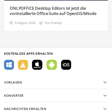
ONLYOFFICE Desktop Editors ist jetzt die
vorinstallierte Office-Suite auf OpenOS/bNode
4 August 2026
Von Ksenija
KOSTENLOSE APPS ERHALTEN
VORLAGEN
PDF-Formularvorlagen
KONVERTER
Vorlagen für Textdokumente
Konvertieren Sie Textdateien
Vorlagen für Tabellenkalkulationen
NACHRICHTEN ERHALTEN
Konvertieren Sie Tabellenkalkulationen