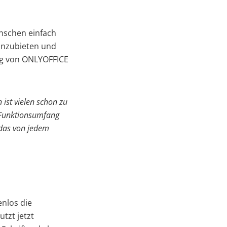
nschen einfach
 anzubieten und
ng von ONLYOFFICE
ist vielen schon zu
n Funktionsumfang
 das von jedem
enlos die
tzt jetzt