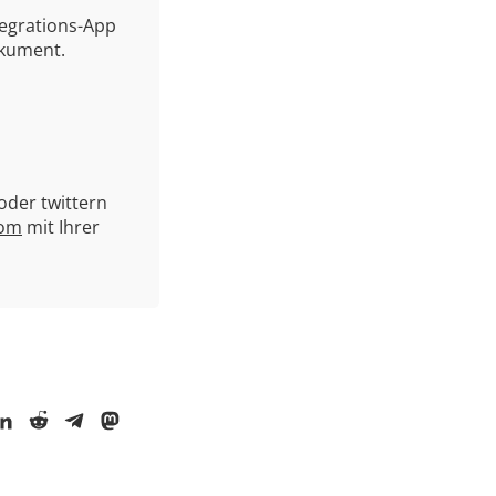
tegrations-App
okument.
oder twittern
com
mit Ihrer