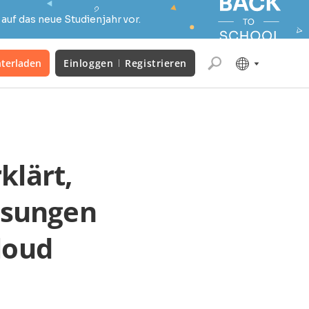
auf das neue Studienjahr vor.
terladen
Einloggen
Registrieren
klärt,
ösungen
loud