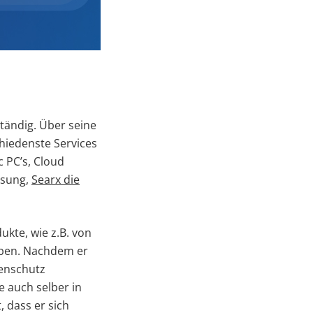
bständig. Über seine
hiedenste Services
 PC’s, Cloud
ösung,
Searx die
ukte, wie z.B. von
eben. Nachdem er
tenschutz
e auch selber in
 dass er sich