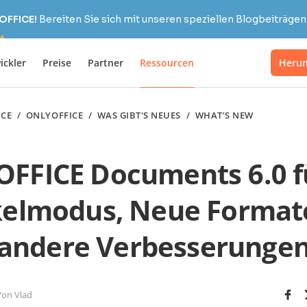
OFFICE!
Bereiten Sie sich mit unseren speziellen Blogbeiträgen 
ickler
Preise
Partner
Ressourcen
Herun
ICE
/
ONLYOFFICE
/
WAS GIBT'S NEUES
/
WHAT’S NEW
FFICE Documents 6.0 fü
elmodus, Neue Format
andere Verbesserunge
Von Vlad