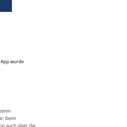
r App wurde
teten
är: beim
nn auch über die