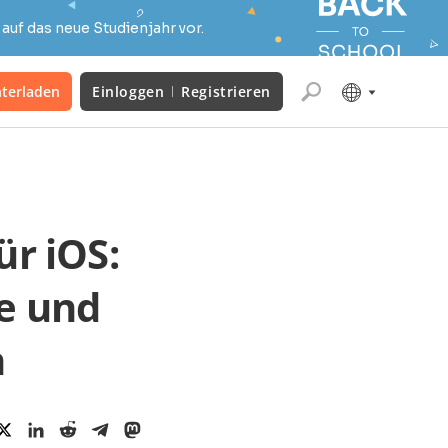
auf das neue Studienjahr vor.
terladen
Einloggen
Registrieren
r iOS:
e und
n