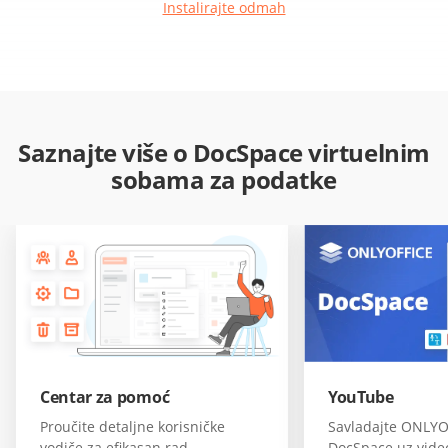
Instalirajte odmah
Saznajte više o DocSpace virtuelnim
sobama za podatke
Centar za pomoć
YouTube
Proučite detaljne korisničke
Savladajte ONLYO
vodiče za efikasan rad
DocSpace uz vide