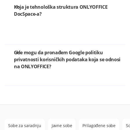
Koja je tehnološka struktura ONLYOFFICE
DocSpace-a?
Gde mogu da pronađem Google politiku
privatnosti korisničkih podataka koja se odnosi
na ONLYOFFICE?
Sobe za saradnju
Javne sobe
Prilagođene sobe
S