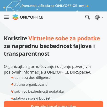
Povratak u školu sa ONLYOFFICE-om!
Koristite
Virtuelne sobe za podatke
za naprednu bezbednost fajlova i
transparentnost
Organizujte sigurno čuvanje i deljenje poverljivih
poslovnih informacija u ONLYOFFICE DocSpace-u
Idealno za due diligence
Potpuno organizovano
Visok nivo bezbednosti podataka
Isplativo za svaki budžet
Kreirajte besplatan nalog