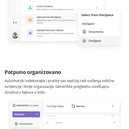
Potpuno organizovano
Automatski indeksirajte i pratite sav sadržaj radi vođenja odlične
evidencije i bolje organizacije. Generišite preglednu izveštajnu
strukturu fajlova u sobi.