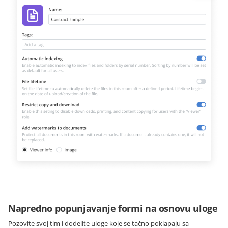
Napredno popunjavanje formi na osnovu uloge
Pozovite svoj tim i dodelite uloge koje se tačno poklapaju sa