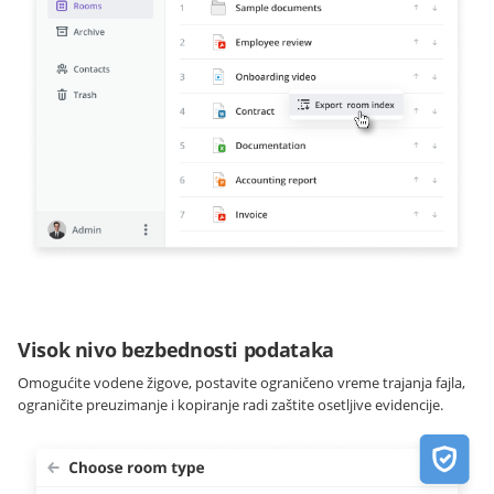
Visok nivo bezbednosti podataka
Omogućite vodene žigove, postavite ograničeno vreme trajanja fajla,
ograničite preuzimanje i kopiranje radi zaštite osetljive evidencije.