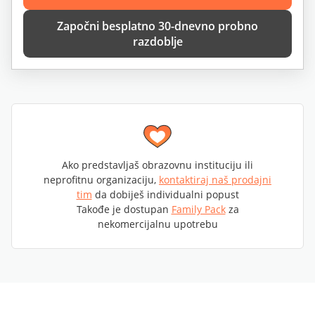
Započni besplatno 30-dnevno probno
razdoblje
Ako predstavljaš obrazovnu instituciju ili
neprofitnu organizaciju,
kontaktiraj naš prodajni
tim
da dobiješ individualni popust
Takođe je dostupan
Family Pack
za
nekomercijalnu upotrebu