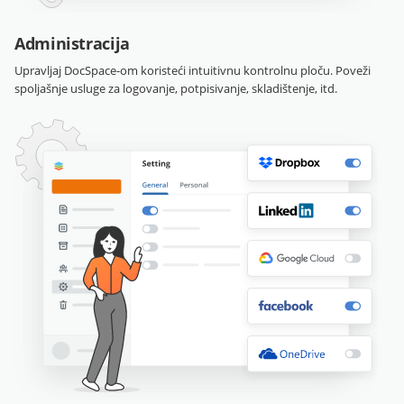
Administracija
Upravljaj DocSpace-om koristeći intuitivnu kontrolnu ploču. Poveži
spoljašnje usluge za logovanje, potpisivanje, skladištenje, itd.