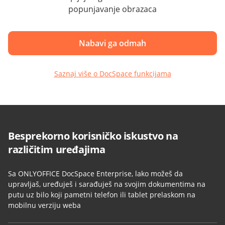
popunjavanje obrazaca
Nabavi ga odmah
Saznaj više o DocSpace funkcijama
Besprekorno korisničko iskustvo na
različitim uređajima
Sa ONLYOFFICE DocSpace Enterprise, lako možeš da
upravljaš, uređuješ i sarađuješ na svojim dokumentima na
putu uz bilo koji pametni telefon ili tablet prelaskom na
mobilnu verziju weba