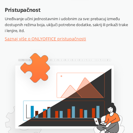
Pristupačnost
Uređivanje učini jednostavnim i udobnim za sve: prebacuj između
dostupnih režima boja, uključi potrebne dodatke, sakrij ili prikaži trake
i lenjire, itd.
Saznaj više o ONLYOFFICE pristupačnosti