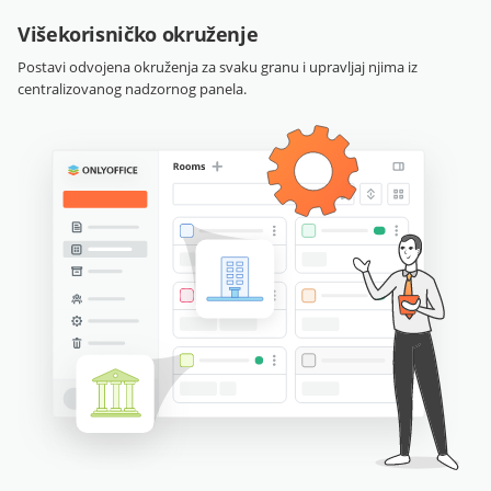
Višekorisničko okruženje
Postavi odvojena okruženja za svaku granu i upravljaj njima iz
centralizovanog nadzornog panela.