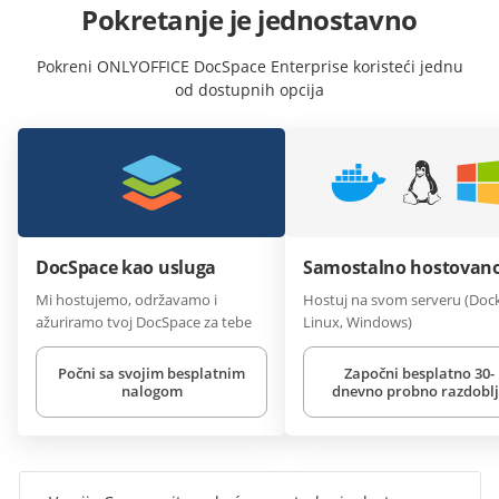
Pokretanje je jednostavno
Pokreni ONLYOFFICE DocSpace Enterprise koristeći jednu
od dostupnih opcija
DocSpace kao usluga
Samostalno hostovan
Mi hostujemo, održavamo i
Hostuj na svom serveru (Dock
ažuriramo tvoj DocSpace za tebe
Linux, Windows)
Počni sa svojim besplatnim
Započni besplatno 30-
nalogom
dnevno probno razdoblj