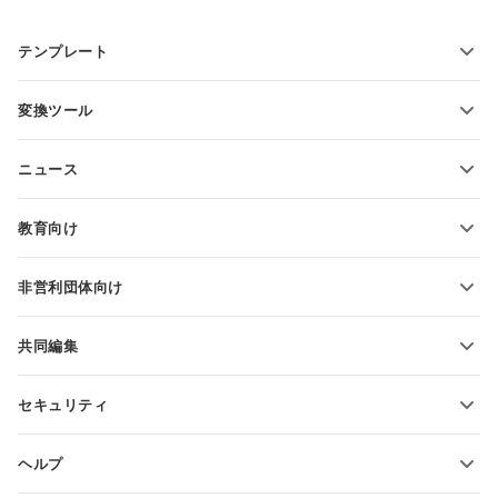
テンプレート
PDFフォームテンプレート
変換ツール
テキスト文書テンプレート
テキストファイルの変換
スプレッドシートテンプレート
ニュース
スプレッドシートの変換
プレゼンテーションテンプレート
ブログ
スライドの変換
教育向け
PDFの変換
学生向け
非営利団体向け
教育関係者向け
機能とツール
共同編集
無料アカウントをリクエスト
貢献者向け
セキュリティ
翻訳者向け
機能とツール
インフルエンサー向け
ヘルプ
求人情報