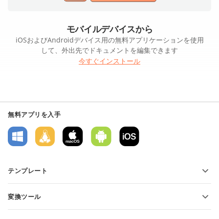
モバイルデバイスから
iOSおよびAndroidデバイス用の無料アプリケーションを使用
して、外出先でドキュメントを編集できます
今すぐインストール
無料アプリを入手
テンプレート
PDFフォームテンプレート
変換ツール
テキスト文書テンプレート
テキストファイルの変換
スプレッドシートテンプレート