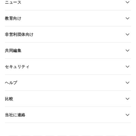
ニュース
スプレッドシートの変換
プレゼンテーションテンプレート
ブログ
スライドの変換
教育向け
PDFの変換
学生向け
非営利団体向け
教育関係者向け
機能とツール
共同編集
無料アカウントをリクエスト
貢献者向け
セキュリティ
翻訳者向け
機能とツール
インフルエンサー向け
ヘルプ
求人情報
コミュニティ
比較
ヘルプ・センター
ONLYOFFICE Docs vs MS Office Online
ONLYOFFICEアカデミー
当社に連絡
ONLYOFFICE Docs vs Google Docs
ウェビナー
販売に関する質問
sales@onlyoffice.com
ONLYOFFICE Docs vs Zoho Docs
ホワイト ペーパー
パートナー事業に関する質問
partners@onlyoffice.com
ONLYOFFICE Docs vs LibreOffice
サポートお問い合わせフォーム