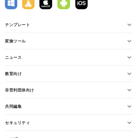
テンプレート
PDFフォームテンプレート
変換ツール
テキスト文書テンプレート
テキストファイルの変換
スプレッドシートテンプレート
ニュース
スプレッドシートの変換
プレゼンテーションテンプレート
ブログ
スライドの変換
教育向け
PDFの変換
学生向け
非営利団体向け
教育関係者向け
機能とツール
共同編集
無料アカウントをリクエスト
貢献者向け
セキュリティ
翻訳者向け
機能とツール
インフルエンサー向け