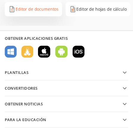
Editor de documentos
Editor de hojas de cálculo
OBTENER APLICACIONES GRATIS
PLANTILLAS
Plantillas de formularios PDF
CONVERTIDORES
Plantillas de documentos de texto
Convierte archivos de texto
Plantillas de hojas de cálculo
OBTENER NOTICIAS
Convierte hojas de cálculo
Plantillas de presentaciones
Blog
Convierte presentaciones
PARA LA EDUCACIÓN
Convierte PDFs
Para estudiantes