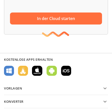
In der Cloud starten
KOSTENLOSE APPS ERHALTEN
VORLAGEN
PDF-Formularvorlagen
KONVERTER
Vorlagen für Textdokumente
Konvertieren Sie Textdateien
Vorlagen für Tabellenkalkulationen