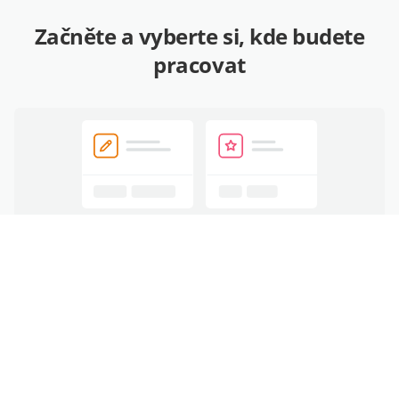
Začněte a vyberte si, kde budete
pracovat
V ONLYOFFICE DocSpace
Vytvářejte místnosti ve svém zabezpečeném prostoru
DocSpace, zvěte lidi, prohlížejte, upravujte a spolupracujte