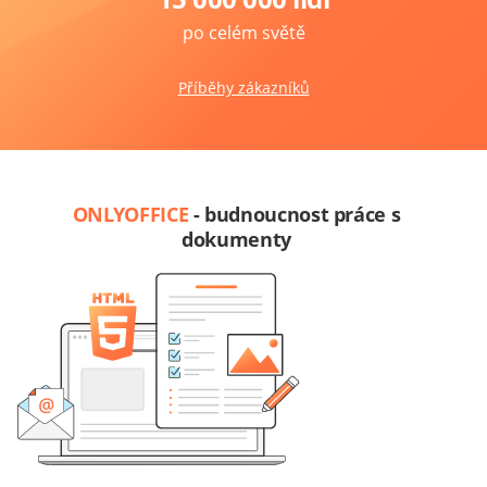
po celém světě
Příběhy zákazníků
ONLYOFFICE
- budnoucnost práce s
dokumenty