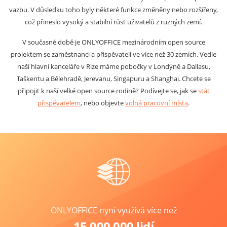
vazbu. V důsledku toho byly některé funkce změněny nebo rozšířeny,
což přineslo vysoký a stabilní růst uživatelů z ruzných zemí.
V současné době je ONLYOFFICE mezinárodním open source
projektem se zaměstnanci a přispěvateli ve více než 30 zemích. Vedle
naší hlavní kanceláře v Rize máme pobočky v Londýně a Dallasu,
Taškentu a Bělehradě, Jerevanu, Singapuru a Shanghai. Chcete se
připojit k naší velké open source rodině? Podívejte se, jak se
stát
přispěvatelem
, nebo objevte
volná pracovní místa
.
ONLYOFFICE nyní využívá více než
15 000 000 lidí