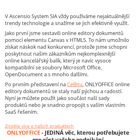
V Ascensio System SIA vždy používáme nejaktuálnější
trendy technologie a snažíme se jich efektivně využít.
Jako první jsme sestavili online editory dokumentů
pomocí elementu Canvas v HTML5. To nám umožnilo
získat náskok nad konkurencí, protože jsme schopni
poskytnout našim zákazníkům nejkomplexnější
online kancelářský balík, který je navíc vysoce
kompatibilní se soubory Microsoft Office,
OpenDocument a s mnoho dalšími.
Po prvním představení na
CeBitu
, ONLYOFFICE online
editory dokumentů se staly naší pýchou a radostí.
Nyní je můžete použít jako součást naší sady
produktů nebo je snadno propojit s vaším vlastním
SaaS řešením.
Zjistěte více o našich produktech
ONLYOFFICE
- JEDINÁ věc, kterou potřebujete
pro růst vašeho podnikání