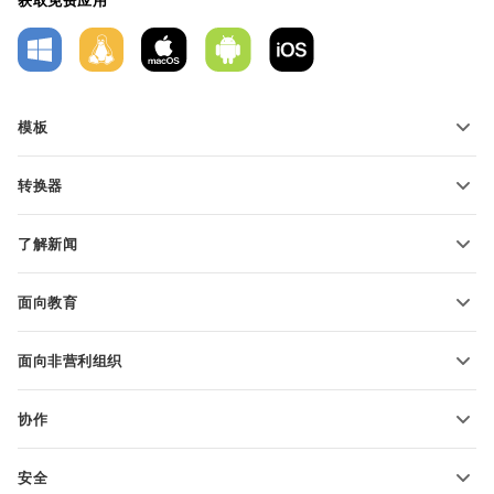
模板
PDF 表单模板
转换器
文本文档模板
转换文本文件
电子表格模板
了解新闻
转换电子表格
演示文稿模板
博客
转换演示文稿
面向教育
转换 PDF 文件
适用于学生
面向非营利组织
适用于教育人士
功能和工具
协作
申请免费帐户
贡献者
安全
翻译人员