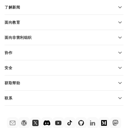
转换文本文件
电子表格模板
了解新闻
转换电子表格
演示文稿模板
博客
转换演示文稿
面向教育
转换 PDF 文件
适用于学生
面向非营利组织
适用于教育人士
功能和工具
协作
申请免费帐户
贡献者
安全
翻译人员
功能和工具
网络博主
获取帮助
职位空缺
社区
联系
帮助中心
销售问题
sales@onlyoffice.com
ONLYOFFICE 学院
合作伙伴咨询
partners@onlyoffice.com
网络研讨会
媒体咨询
press@onlyoffice.com
白皮书