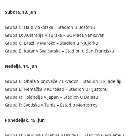
Subota, 13. jun
Grupa C: Haiti v Škotska – Stadion u Bostonu
Grupa D: Australija v Turska – BC Place Vankuver
Grupa C: Brazil v Maroko – Stadion u Njujorku
Grupa B: Katar v Švajcarska – Stadion u San Francisku
Nedelja, 14. jun
Grupa E: Obala Slonovače v Ekvador – Stadion u Filadelfiji
Grupa E: Nemačka v Kuroaao – Stadion u Hjustonu
Grupa F: Holandija v Japan – Stadion u Dalasu
Grupa F: Švedska v Tunis – Estadio Monterrey
Ponedeljak, 15. jun
Grupa H: Saudijska Arabija v Urugvaj – Stadion u Majamiju