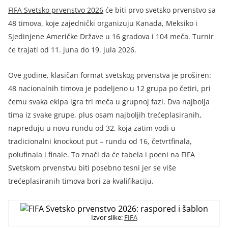
FIFA Svetsko prvenstvo 2026
će biti prvo svetsko prvenstvo sa
48 timova, koje zajednički organizuju Kanada, Meksiko i
Sjedinjene Američke Države u 16 gradova i 104 meča. Turnir
će trajati od 11. juna do 19. jula 2026.
Ove godine, klasičan format svetskog prvenstva je proširen:
48 nacionalnih timova je podeljeno u 12 grupa po četiri, pri
čemu svaka ekipa igra tri meča u grupnoj fazi. Dva najbolja
tima iz svake grupe, plus osam najboljih trećeplasiranih,
napreduju u novu rundu od 32, koja zatim vodi u
tradicionalni knockout put – rundu od 16, četvrtfinala,
polufinala i finale. To znači da će tabela i poeni na FIFA
Svetskom prvenstvu biti posebno tesni jer se više
trećeplasiranih timova bori za kvalifikaciju.
Izvor slike:
FIFA