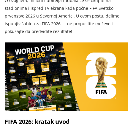
O ovog leta, milioni ljubitelja fudbala će se okupiti na
stadionima i ispred TV ekrana kada počne FIFA Svetsko
prvenstvo 2026 u Severnoj Americi. U ovom postu, delimo
ispunjiv šablon za FIFA 2026 — ne propustite mečeve i
pokušajte da predvidite rezultate!
FIFA 2026: kratak uvod