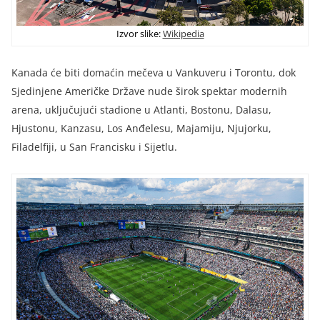
Izvor slike:
Wikipedia
Kanada će biti domaćin mečeva u Vankuveru i Torontu, dok
Sjedinjene Američke Države nude širok spektar modernih
arena, uključujući stadione u Atlanti, Bostonu, Dalasu,
Hjustonu, Kanzasu, Los Anđelesu, Majamiju, Njujorku,
Filadelfiji, u San Francisku i Sijetlu.