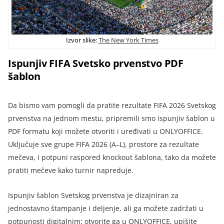
Izvor slike:
The New York Times
Ispunjiv FIFA Svetsko prvenstvo PDF
šablon
Da bismo vam pomogli da pratite rezultate FIFA 2026 Svetskog
prvenstva na jednom mestu, pripremili smo ispunjiv šablon u
PDF formatu koji možete otvoriti i uređivati u ONLYOFFICE.
Uključuje sve grupe FIFA 2026 (A–L), prostore za rezultate
mečeva, i potpuni raspored knockout šablona, tako da možete
pratiti mečeve kako turnir napreduje.
Ispunjiv šablon Svetskog prvenstva je dizajniran za
jednostavno štampanje i deljenje, ali ga možete zadržati u
potpunosti digitalnim: otvorite ga u ONLYOFFICE, upišite