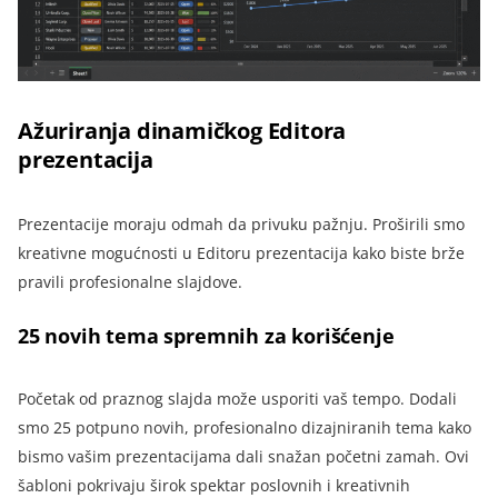
Ažuriranja dinamičkog Editora
prezentacija
Prezentacije moraju odmah da privuku pažnju. Proširili smo
kreativne mogućnosti u Editoru prezentacija kako biste brže
pravili profesionalne slajdove.
25 novih tema spremnih za korišćenje
Početak od praznog slajda može usporiti vaš tempo. Dodali
smo 25 potpuno novih, profesionalno dizajniranih tema kako
bismo vašim prezentacijama dali snažan početni zamah. Ovi
šabloni pokrivaju širok spektar poslovnih i kreativnih