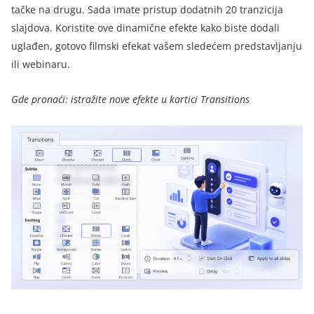
tačke na drugu. Sada imate pristup dodatnih 20 tranzicija
slajdova. Koristite ove dinamične efekte kako biste dodali
uglađen, gotovo filmski efekat vašem sledećem predstavljanju
ili webinaru.
Gde pronaći: istražite nove efekte u kartici Transitions