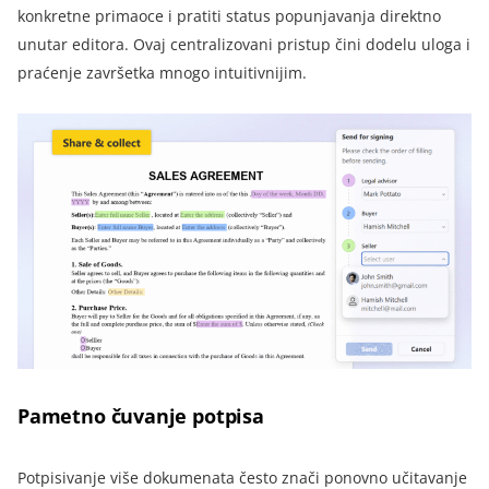
konkretne primaoce i pratiti status popunjavanja direktno
unutar editora. Ovaj centralizovani pristup čini dodelu uloga i
praćenje završetka mnogo intuitivnijim.
Pametno čuvanje potpisa
Potpisivanje više dokumenata često znači ponovno učitavanje