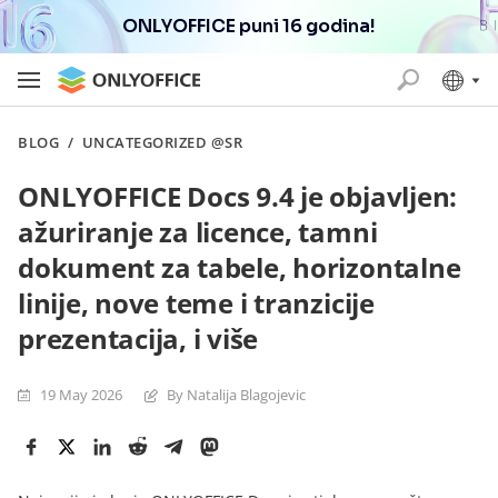
ONLYOFFICE puni 16 godina!
BLOG
/
UNCATEGORIZED @SR
ONLYOFFICE Docs 9.4 je objavljen:
ažuriranje za licence, tamni
dokument za tabele, horizontalne
linije, nove teme i tranzicije
prezentacija, i više
19 May 2026
By Natalija Blagojevic