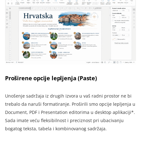
Proširene opcije lepljenja (Paste)
Unošenje sadržaja iz drugih izvora u vaš radni prostor ne bi
trebalo da naruši formatiranje. Proširili smo opcije lepljenja u
Document, PDF i Presentation editorima u desktop aplikaciji*.
Sada imate veću fleksibilnost i preciznost pri ubacivanju
bogatog teksta, tabela i kombinovanog sadržaja.