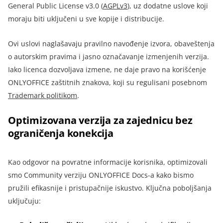
General Public License v3.0 (
AGPLv3
), uz dodatne uslove koji
moraju biti uključeni u sve kopije i distribucije.
Ovi uslovi naglašavaju pravilno navođenje izvora, obaveštenja
o autorskim pravima i jasno označavanje izmenjenih verzija.
Iako licenca dozvoljava izmene, ne daje pravo na korišćenje
ONLYOFFICE zaštitnih znakova, koji su regulisani posebnom
Trademark politikom
.
Optimizovana verzija za zajednicu bez
ograničenja konekcija
Kao odgovor na povratne informacije korisnika, optimizovali
smo Community verziju ONLYOFFICE Docs-a kako bismo
pružili efikasnije i pristupačnije iskustvo. Ključna poboljšanja
uključuju: