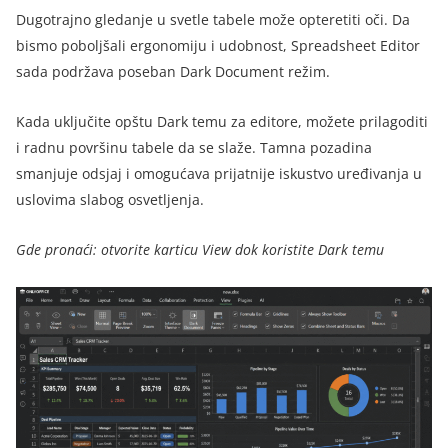
Dugotrajno gledanje u svetle tabele može opteretiti oči. Da
bismo poboljšali ergonomiju i udobnost, Spreadsheet Editor
sada podržava poseban Dark Document režim.
Kada uključite opštu Dark temu za editore, možete prilagoditi
i radnu površinu tabele da se slaže. Tamna pozadina
smanjuje odsjaj i omogućava prijatnije iskustvo uređivanja u
uslovima slabog osvetljenja.
Gde pronaći: otvorite karticu View dok koristite Dark temu