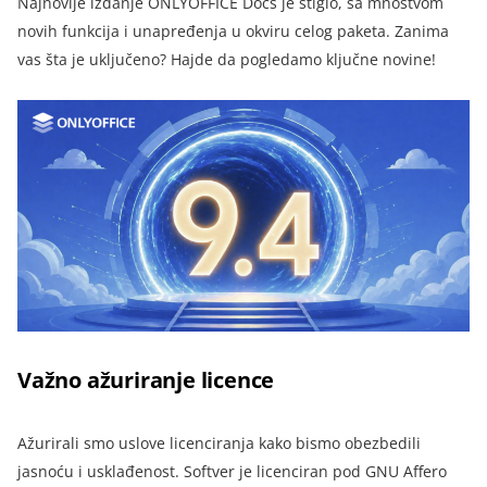
Najnovije izdanje ONLYOFFICE Docs je stiglo, sa mnoštvom
novih funkcija i unapređenja u okviru celog paketa. Zanima
vas šta je uključeno? Hajde da pogledamo ključne novine!
Važno ažuriranje licence
Ažurirali smo uslove licenciranja kako bismo obezbedili
jasnoću i usklađenost. Softver je licenciran pod GNU Affero