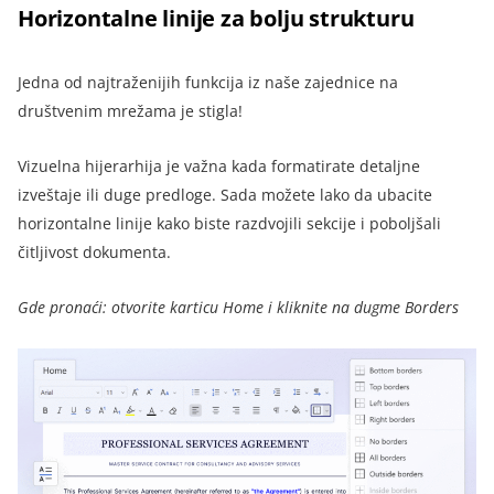
Horizontalne linije za bolju strukturu
Jedna od najtraženijih funkcija iz naše zajednice na
društvenim mrežama je stigla!
Vizuelna hijerarhija je važna kada formatirate detaljne
izveštaje ili duge predloge. Sada možete lako da ubacite
horizontalne linije kako biste razdvojili sekcije i poboljšali
čitljivost dokumenta.
Gde pronaći: otvorite karticu Home i kliknite na dugme Borders