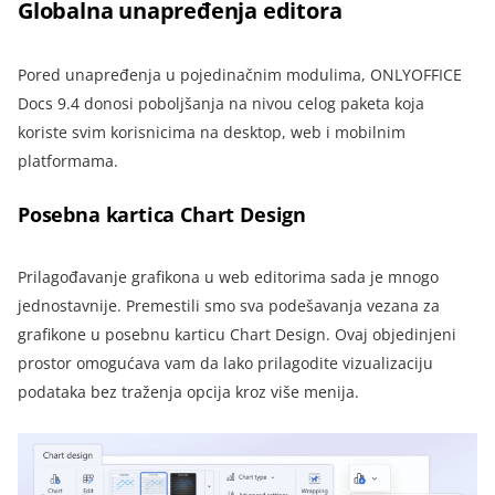
Globalna unapređenja editora
Pored unapređenja u pojedinačnim modulima, ONLYOFFICE
Docs 9.4 donosi poboljšanja na nivou celog paketa koja
koriste svim korisnicima na desktop, web i mobilnim
platformama.
Posebna kartica Chart Design
Prilagođavanje grafikona u web editorima sada je mnogo
jednostavnije. Premestili smo sva podešavanja vezana za
grafikone u posebnu karticu Chart Design. Ovaj objedinjeni
prostor omogućava vam da lako prilagodite vizualizaciju
podataka bez traženja opcija kroz više menija.