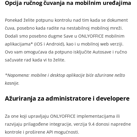
Opcija ručnog čuvanja na mobilnim uređajima
Ponekad želite potpunu kontrolu nad tim kada se dokument
čuva, posebno kada radite na nestabilnoj mobilnoj mreži.
Dodali smo posebno dugme Save u ONLYOFFICE mobilnim
aplikacijama* (iOS i Android), kao i u mobilnoj web verziji.
Ovo vam omogućava da potpuno isključite Autosave i ručno
sačuvate rad kada vi to želite.
*Napomena: mobilne i desktop aplikacije biće ažurirane nešto
kasnije.
Ažuriranja za administratore i developere
Za one koji upravljaju ONLYOFFICE implementacijama ili
razvijaju prilagođene integracije, verzija 9.4 donosi napredne
kontrole i proširene API mogućnosti.