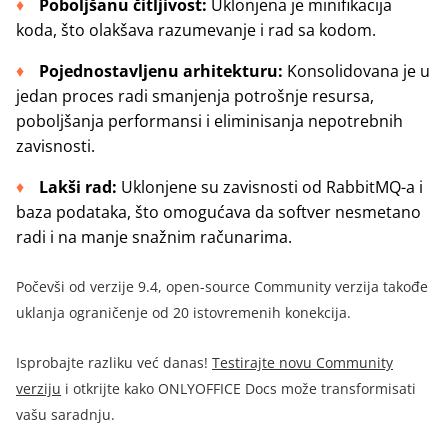
Poboljšanu čitljivost:
Uklonjena je minifikacija
koda, što olakšava razumevanje i rad sa kodom.
Pojednostavljenu arhitekturu:
Konsolidovana je u
jedan proces radi smanjenja potrošnje resursa,
poboljšanja performansi i eliminisanja nepotrebnih
zavisnosti.
Lakši rad:
Uklonjene su zavisnosti od RabbitMQ-a i
baza podataka, što omogućava da softver nesmetano
radi i na manje snažnim računarima.
Počevši od verzije 9.4, open-source Community verzija takođe
uklanja ograničenje od 20 istovremenih konekcija.
Isprobajte razliku već danas!
Testirajte novu Community
verziju
i otkrijte kako ONLYOFFICE Docs može transformisati
vašu saradnju.