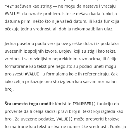
sačuvan kao string — ne mogu da nastave i vraćaju
"42"
da označe problem. Isto se dešava kada funkcija
#VALUE!
datuma primi nešto što nije važeći datum, ili kada funkcija
očekuje jednu vrednost, ali dobija nekompatibilan ulaz.
Jedna posebno podla verzija ove greške dolazi iz podataka
uvezenih iz spoljnih izvora. Brojevi koji su stigli kao tekst,
vrednosti sa nevidljivim neprekidnim razmacima, ili ćelije
formatirane kao tekst pre nego što su podaci uneti mogu
proizvesti
u formulama koje ih referenciraju, čak
#VALUE!
iako ćelija prikazuje ono što izgleda kao sasvim normalan
broj.
Šta umesto toga uraditi:
Koristite
funkciju da
ISNUMBER()
proverite da li ćelija sadrži pravi broj ili tekst koji izgleda kao
broj. Za uvezene podatke,
može pretvoriti brojeve
VALUE()
formatirane kao tekst u stvarne numeričke vrednosti. Funkcija