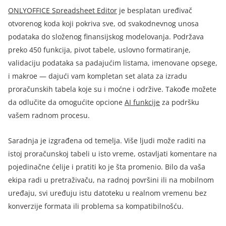
ONLYOFFICE Spreadsheet Editor
je besplatan uređivač
otvorenog koda koji pokriva sve, od svakodnevnog unosa
podataka do složenog finansijskog modelovanja. Podržava
preko 450 funkcija, pivot tabele, uslovno formatiranje,
validaciju podataka sa padajućim listama, imenovane opsege,
i makroe — dajući vam kompletan set alata za izradu
proračunskih tabela koje su i moćne i održive. Takođe možete
da odlučite da omogućite opcione
AI funkcije
za podršku
vašem radnom procesu.
Saradnja je izgrađena od temelja. Više ljudi može raditi na
istoj proračunskoj tabeli u isto vreme, ostavljati komentare na
pojedinačne ćelije i pratiti ko je šta promenio. Bilo da vaša
ekipa radi u pretraživaču, na radnoj površini ili na mobilnom
uređaju, svi uređuju istu datoteku u realnom vremenu bez
konverzije formata ili problema sa kompatibilnošću.