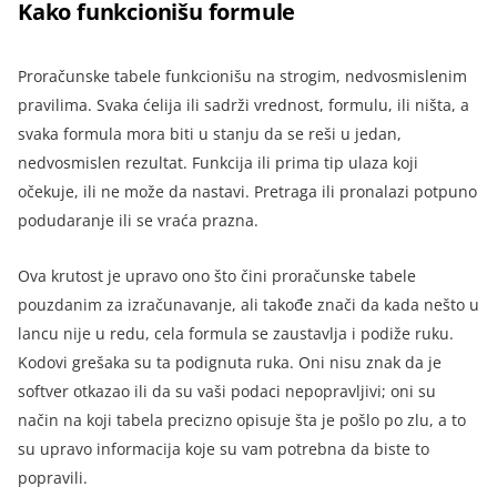
Kako funkcionišu formule
Proračunske tabele funkcionišu na strogim, nedvosmislenim
pravilima. Svaka ćelija ili sadrži vrednost, formulu, ili ništa, a
svaka formula mora biti u stanju da se reši u jedan,
nedvosmislen rezultat. Funkcija ili prima tip ulaza koji
očekuje, ili ne može da nastavi. Pretraga ili pronalazi potpuno
podudaranje ili se vraća prazna.
Ova krutost je upravo ono što čini proračunske tabele
pouzdanim za izračunavanje, ali takođe znači da kada nešto u
lancu nije u redu, cela formula se zaustavlja i podiže ruku.
Kodovi grešaka su ta podignuta ruka. Oni nisu znak da je
softver otkazao ili da su vaši podaci nepopravljivi; oni su
način na koji tabela precizno opisuje šta je pošlo po zlu, a to
su upravo informacija koje su vam potrebna da biste to
popravili.