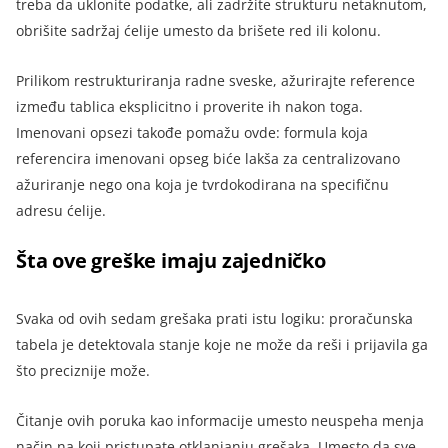
treba da uklonite podatke, ali zadržite strukturu netaknutom,
obrišite sadržaj ćelije umesto da brišete red ili kolonu.
Prilikom restrukturiranja radne sveske, ažurirajte reference
između tablica eksplicitno i proverite ih nakon toga.
Imenovani opsezi takođe pomažu ovde: formula koja
referencira imenovani opseg biće lakša za centralizovano
ažuriranje nego ona koja je tvrdokodirana na specifičnu
adresu ćelije.
Šta ove greške imaju zajedničko
Svaka od ovih sedam grešaka prati istu logiku: proračunska
tabela je detektovala stanje koje ne može da reši i prijavila ga
što preciznije može.
Čitanje ovih poruka kao informacije umesto neuspeha menja
način na koji pristupate otklanjanju grešaka. Umesto da sve