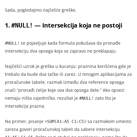
Sada, pogledajmo najčešće greške.
1.
— Intersekcija koja ne postoji
#NULL!
se pojavljuje kada formula pokušava da pronađe
#NULL!
intersekciju dva opsega koja se zapravo ne preklapaju.
Najčešći uzrok je greška u kucanju: praznina korišćena gde je
trebalo da bude dva tačke ili zarez. U mnogim aplikacijama za
proračunske tabele, razmak između dva reference opsega
znači “pronađi ćelije koje ova dva opsega dele.” Ako opsezi
nemaju ništa zajedničko, rezultat je
zato što je
#NULL!
intersekcija prazna.
Na primer, pisanje
sa razmakom umesto
=SUM(A1:A5 C1:C5)
zareza govori proračunskoj tabeli da sabere intersekciju