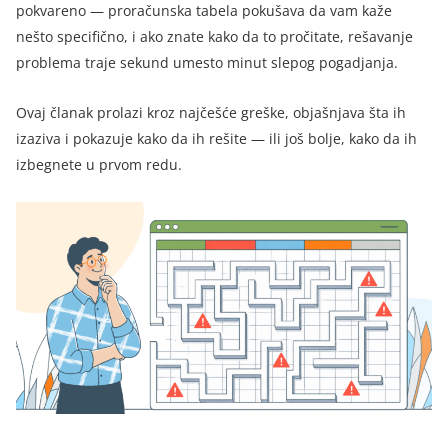
pokvareno — proračunska tabela pokušava da vam kaže
nešto specifično, i ako znate kako da to pročitate, rešavanje
problema traje sekund umesto minut slepog pogadjanja.
Ovaj članak prolazi kroz najčešće greške, objašnjava šta ih
izaziva i pokazuje kako da ih rešite — ili još bolje, kako da ih
izbegnete u prvom redu.