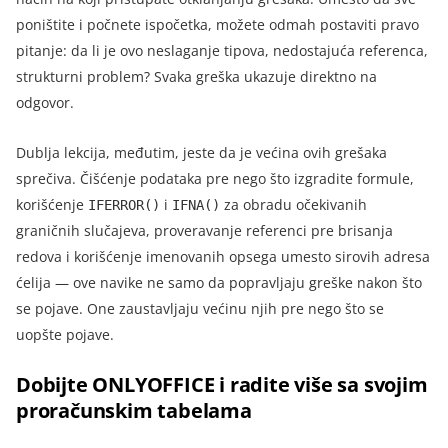
poništite i počnete ispočetka, možete odmah postaviti pravo
pitanje: da li je ovo neslaganje tipova, nedostajuća referenca,
strukturni problem? Svaka greška ukazuje direktno na
odgovor.
Dublja lekcija, međutim, jeste da je većina ovih grešaka
sprečiva. Čišćenje podataka pre nego što izgradite formule,
korišćenje
i
za obradu očekivanih
IFERROR()
IFNA()
graničnih slučajeva, proveravanje referenci pre brisanja
redova i korišćenje imenovanih opsega umesto sirovih adresa
ćelija — ove navike ne samo da popravljaju greške nakon što
se pojave. One zaustavljaju većinu njih pre nego što se
uopšte pojave.
Dobijte ONLYOFFICE i radite više sa svojim
proračunskim tabelama