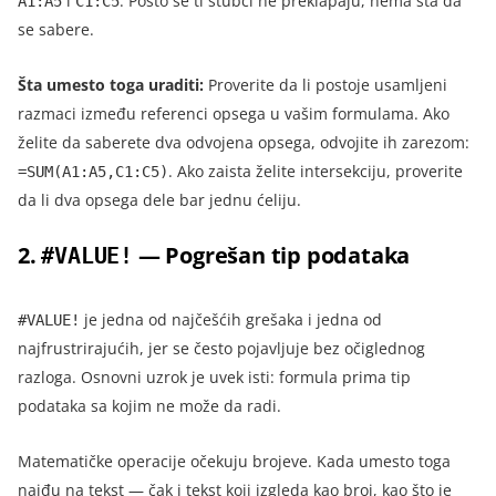
i
. Pošto se ti stubci ne preklapaju, nema šta da
A1:A5
C1:C5
se sabere.
Šta umesto toga uraditi:
Proverite da li postoje usamljeni
razmaci između referenci opsega u vašim formulama. Ako
želite da saberete dva odvojena opsega, odvojite ih zarezom:
. Ako zaista želite intersekciju, proverite
=SUM(A1:A5,C1:C5)
da li dva opsega dele bar jednu ćeliju.
2.
— Pogrešan tip podataka
#VALUE!
je jedna od najčešćih grešaka i jedna od
#VALUE!
najfrustrirajućih, jer se često pojavljuje bez očiglednog
razloga. Osnovni uzrok je uvek isti: formula prima tip
podataka sa kojim ne može da radi.
Matematičke operacije očekuju brojeve. Kada umesto toga
naiđu na tekst — čak i tekst koji izgleda kao broj, kao što je