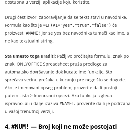
dostupna u verziji aplikacije koju koristite.
Drugi čest izvor: zaboravljanje da se tekst stavi u navodnike.
Formula kao što je
će
=IF(A1="yes","true","false")
proizvesti
jer se
bez navodnika tumači kao ime, a
#NAME!
yes
ne kao tekstualni string.
Šta umesto toga uraditi:
Pažljivo pročitajte formulu, znak po
znak. ONLYOFFICE Spreadsheet pruža predloge za
automatsko dovršavanje dok kucate ime funkcije, što
sprečava većinu grešaka u kucanju pre nego što se dogode.
Ako je imenovani opseg problem, proverite da li postoji
putem Lista > Imenovani opsezi. Ako funkcija izgleda
ispravno, ali i dalje izaziva
, proverite da li je podržana
#NAME!
u vašoj trenutnoj verziji.
4.
— Broj koji ne može postojati
#NUM!