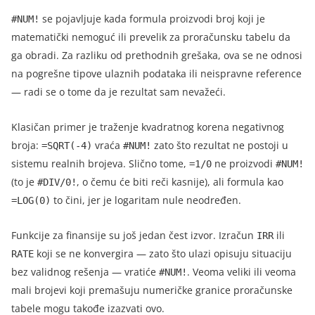
se pojavljuje kada formula proizvodi broj koji je
#NUM!
matematički nemoguć ili prevelik za proračunsku tabelu da
ga obradi. Za razliku od prethodnih grešaka, ova se ne odnosi
na pogrešne tipove ulaznih podataka ili neispravne reference
— radi se o tome da je rezultat sam nevažeći.
Klasičan primer je traženje kvadratnog korena negativnog
broja:
vraća
zato što rezultat ne postoji u
=SQRT(-4)
#NUM!
sistemu realnih brojeva. Slično tome,
ne proizvodi
=1/0
#NUM!
(to je
, o čemu će biti reči kasnije), ali formula kao
#DIV/0!
to čini, jer je logaritam nule neodređen.
=LOG(0)
Funkcije za finansije su još jedan čest izvor. Izračun
ili
IRR
koji se ne konvergira — zato što ulazi opisuju situaciju
RATE
bez validnog rešenja — vratiće
. Veoma veliki ili veoma
#NUM!
mali brojevi koji premašuju numeričke granice proračunske
tabele mogu takođe izazvati ovo.