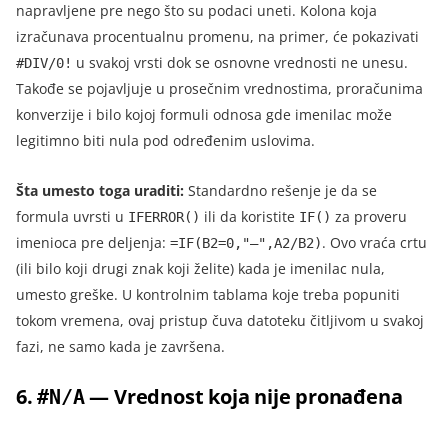
napravljene pre nego što su podaci uneti. Kolona koja
izračunava procentualnu promenu, na primer, će pokazivati
u svakoj vrsti dok se osnovne vrednosti ne unesu.
#DIV/0!
Takođe se pojavljuje u prosečnim vrednostima, proračunima
konverzije i bilo kojoj formuli odnosa gde imenilac može
legitimno biti nula pod određenim uslovima.
Šta umesto toga uraditi:
Standardno rešenje je da se
formula uvrsti u
ili da koristite
za proveru
IFERROR()
IF()
imenioca pre deljenja:
. Ovo vraća crtu
=IF(B2=0,"—",A2/B2)
(ili bilo koji drugi znak koji želite) kada je imenilac nula,
umesto greške. U kontrolnim tablama koje treba popuniti
tokom vremena, ovaj pristup čuva datoteku čitljivom u svakoj
fazi, ne samo kada je završena.
6.
— Vrednost koja nije pronađena
#N/A