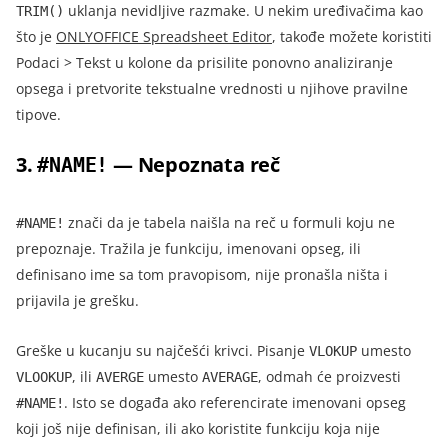
uklanja nevidljive razmake. U nekim uređivačima kao
TRIM()
što je
ONLYOFFICE Spreadsheet Editor
, takođe možete koristiti
Podaci > Tekst u kolone da prisilite ponovno analiziranje
opsega i pretvorite tekstualne vrednosti u njihove pravilne
tipove.
3.
— Nepoznata reč
#NAME!
znači da je tabela naišla na reč u formuli koju ne
#NAME!
prepoznaje. Tražila je funkciju, imenovani opseg, ili
definisano ime sa tom pravopisom, nije pronašla ništa i
prijavila je grešku.
Greške u kucanju su najčešći krivci. Pisanje
umesto
VLOKUP
, ili
umesto
, odmah će proizvesti
VLOOKUP
AVERGE
AVERAGE
. Isto se događa ako referencirate imenovani opseg
#NAME!
koji još nije definisan, ili ako koristite funkciju koja nije