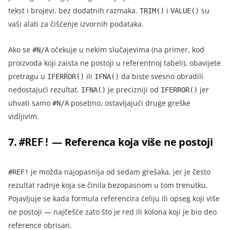
tekst i brojevi, bez dodatnih razmaka.
i
su
TRIM()
VALUE()
vaši alati za čišćenje izvornih podataka.
Ako se
očekuje u nekim slučajevima (na primer, kod
#N/A
proizvoda koji zaista ne postoji u referentnoj tabeli), obavijete
pretragu u
ili
da biste svesno obradili
IFERROR()
IFNA()
nedostajući rezultat.
je precizniji od
jer
IFNA()
IFERROR()
uhvati samo
posebno, ostavljajući druge greške
#N/A
vidljivim.
7.
— Referenca koja više ne postoji
#REF!
je možda najopasnija od sedam grešaka, jer je često
#REF!
rezultat radnje koja se činila bezopasnom u tom trenutku.
Pojavljuje se kada formula referencira ćeliju ili opseg koji više
ne postoji — najčešće zato što je red ili kolona koji je bio deo
reference obrisan.