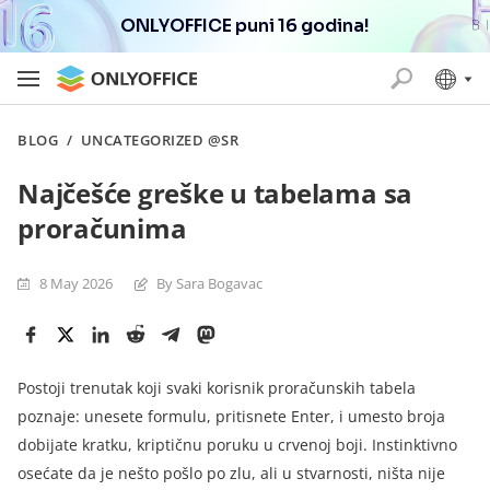
ONLYOFFICE puni 16 godina!
BLOG
/
UNCATEGORIZED @SR
Najčešće greške u tabelama sa
proračunima
8 May 2026
By Sara Bogavac
Postoji trenutak koji svaki korisnik proračunskih tabela
poznaje: unesete formulu, pritisnete Enter, i umesto broja
dobijate kratku, kriptičnu poruku u crvenoj boji. Instinktivno
osećate da je nešto pošlo po zlu, ali u stvarnosti, ništa nije