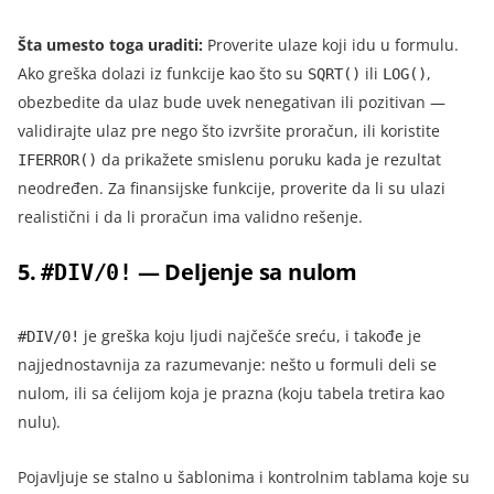
Šta umesto toga uraditi:
Proverite ulaze koji idu u formulu.
Ako greška dolazi iz funkcije kao što su
ili
,
SQRT()
LOG()
obezbedite da ulaz bude uvek nenegativan ili pozitivan —
validirajte ulaz pre nego što izvršite proračun, ili koristite
da prikažete smislenu poruku kada je rezultat
IFERROR()
neodređen. Za finansijske funkcije, proverite da li su ulazi
realistični i da li proračun ima validno rešenje.
5.
— Deljenje sa nulom
#DIV/0!
je greška koju ljudi najčešće sreću, i takođe je
#DIV/0!
najjednostavnija za razumevanje: nešto u formuli deli se
nulom, ili sa ćelijom koja je prazna (koju tabela tretira kao
nulu).
Pojavljuje se stalno u šablonima i kontrolnim tablama koje su