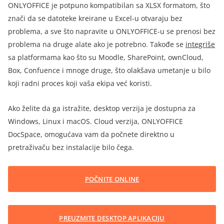
ONLYOFFICE je potpuno kompatibilan sa XLSX formatom, što
znači da se datoteke kreirane u Excel-u otvaraju bez
problema, a sve što napravite u ONLYOFFICE-u se prenosi bez
problema na druge alate ako je potrebno. Takođe se
integriše
sa platformama kao što su Moodle, SharePoint, ownCloud,
Box, Confuence i mnoge druge, što olakšava umetanje u bilo
koji radni proces koji vaša ekipa već koristi.
Ako želite da ga istražite, desktop verzija je dostupna za
Windows, Linux i macOS. Cloud verzija, ONLYOFFICE
DocSpace, omogućava vam da počnete direktno u
pretraživaču bez instalacije bilo čega.
POČNITE ONLINE
PREUZMITE DESKTOP APLIKACIJU