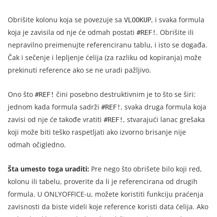
Obrišite kolonu koja se povezuje sa
, i svaka formula
VLOOKUP
koja je zavisila od nje će odmah postati
. Obrišite ili
#REF!
nepravilno preimenujte referenciranu tablu, i isto se događa.
Čak i sečenje i lepljenje ćelija (za razliku od kopiranja) može
prekinuti reference ako se ne uradi pažljivo.
Ono što
čini posebno destruktivnim je to što se širi:
#REF!
jednom kada formula sadrži
, svaka druga formula koja
#REF!
zavisi od nje će takođe vratiti
, stvarajući lanac grešaka
#REF!
koji može biti teško raspetljati ako izvorno brisanje nije
odmah očigledno.
Šta umesto toga uraditi:
Pre nego što obrišete bilo koji red,
kolonu ili tabelu, proverite da li je referencirana od drugih
formula. U ONLYOFFICE-u, možete koristiti funkciju praćenja
zavisnosti da biste videli koje reference koristi data ćelija. Ako