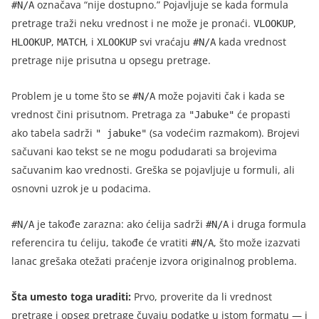
označava “nije dostupno.” Pojavljuje se kada formula
#N/A
pretrage traži neku vrednost i ne može je pronaći.
,
VLOOKUP
,
, i
svi vraćaju
kada vrednost
HLOOKUP
MATCH
XLOOKUP
#N/A
pretrage nije prisutna u opsegu pretrage.
Problem je u tome što se
može pojaviti čak i kada se
#N/A
vrednost čini prisutnom. Pretraga za
će propasti
"Jabuke"
ako tabela sadrži
(sa vodećim razmakom). Brojevi
" jabuke"
sačuvani kao tekst se ne mogu podudarati sa brojevima
sačuvanim kao vrednosti. Greška se pojavljuje u formuli, ali
osnovni uzrok je u podacima.
je takođe zarazna: ako ćelija sadrži
i druga formula
#N/A
#N/A
referencira tu ćeliju, takođe će vratiti
, što može izazvati
#N/A
lanac grešaka otežati praćenje izvora originalnog problema.
Šta umesto toga uraditi:
Prvo, proverite da li vrednost
pretrage i opseg pretrage čuvaju podatke u istom formatu — i