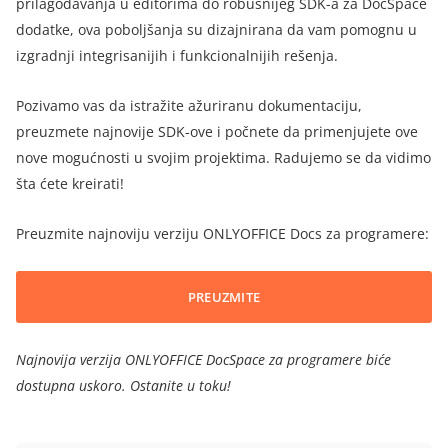
prilagođavanja u editorima do robusnijeg SDK-a za DocSpace
dodatke, ova poboljšanja su dizajnirana da vam pomognu u
izgradnji integrisanijih i funkcionalnijih rešenja.
Pozivamo vas da istražite ažuriranu dokumentaciju,
preuzmete najnovije SDK-ove i počnete da primenjujete ove
nove mogućnosti u svojim projektima. Radujemo se da vidimo
šta ćete kreirati!
Preuzmite najnoviju verziju ONLYOFFICE Docs za programere:
PREUZMITE
Najnovija verzija ONLYOFFICE DocSpace za programere biće
dostupna uskoro. Ostanite u toku!