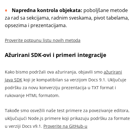
Napredna kontrola objekata:
poboljšane metode
za rad sa sekcijama, radnim sveskama, pivot tabelama,
opsezima i prezentacijama.
Proverite potpunu listu novih metoda
Ažurirani SDK-ovi i primeri integracije
Kako bismo podržali ova ažuriranja, objavili smo
ažurirani
Java SDK
koji je kompatibilan sa verzijom Docs 9.1. Uključuje
podršku za novu konverziju prezentacija u TXT format i
rukovanje HTML formatom.
Takođe smo osvežili naše test primere za povezivanje editora,
uključujući Node.js primere koji prikazuju podršku za formate
u verziji Docs v9.1.
Proverite na GitHub-u