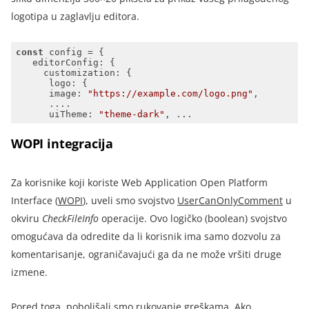
logotipa u zaglavlju editora.
const
editorConfig
customization
logo
image
: 
"https://example.com/logo.png"
uiTheme
: 
"theme-dark"
, ...
WOPI integracija
Za korisnike koji koriste Web Application Open Platform
Interface
(
WOPI
),
uveli smo svojstvo
UserCanOnlyComment
u
okviru
CheckFileInfo
operacije
.
Ovo logičko (boolean) svojstvo
omogućava da odredite da li korisnik ima samo dozvolu za
komentarisanje, ograničavajući ga da ne može vršiti druge
izmene.
Pored toga, poboljšali smo rukovanje greškama. Ako