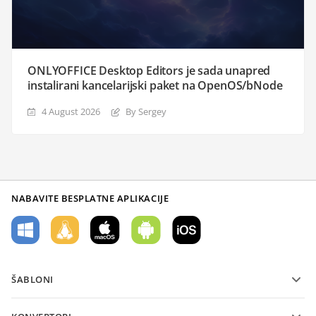
ONLYOFFICE Desktop Editors je sada unapred
instalirani kancelarijski paket na OpenOS/bNode
4 August 2026
By Sergey
NABAVITE BESPLATNE APLIKACIJE
ŠABLONI
Šabloni PDF obrazaca