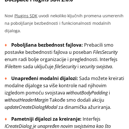
Novi
Plugins SDK
uvodi nekoliko ključnih promena usmerenih
na poboljšanje bezbednosti i funkcionalnosti modalnih
dijaloga.
Poboljšana bezbednost fajlova:
Prebacili smo
postavke bezbednosti fajlova u poseban
FilesSecurity
enum r
adi bolje organizacije i preglednosti. Interfejs
IFileItem
sada uključuje
fileSecurity
i
security
svojstva
.
Unapređeni modalni dijalozi:
Sada možete kreirati
modalne dijaloge sa više kontrole nad njihovim
izgledom pomoću svojstava
withoutBodyPadding
i
withoutHeaderMargin
Takođe smo dodali akciju
updateCreateDialogModal
za dinamička ažuriranja.
Pametniji dijalozi za kreiranje:
Interfejs
ICreateDialog
je unapređen novim svojstvima kao što