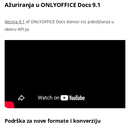
Ažuriranja u ONLYOFFICE Docs 9.1
Verzija 9.1
of ONLYOFFICE Docs
donosi niz poboljšanja u
okviru API-ja.
Podrška za nove formate i konverziju