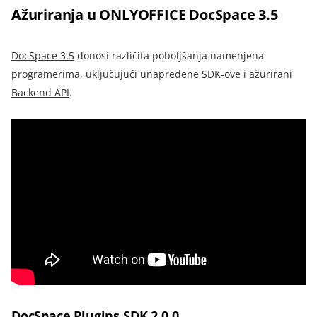
Ažuriranja u ONLYOFFICE DocSpace 3.5
DocSpace 3.5
donosi različita poboljšanja namenjena
programerima, uključujući unapređene SDK-ove i ažurirani
Backend API
.
DocSpace Plugins SDK 2.0.0