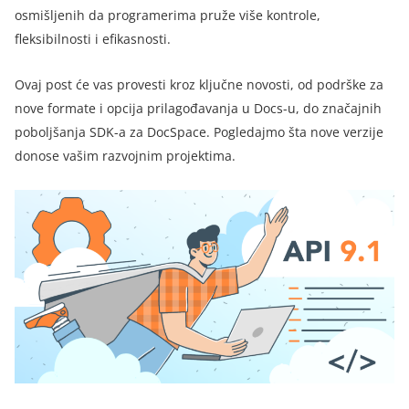
osmišljenih da programerima pruže više kontrole,
fleksibilnosti i efikasnosti.
Ovaj post će vas provesti kroz ključne novosti, od podrške za
nove formate i opcija prilagođavanja u Docs-u, do značajnih
poboljšanja SDK-a za DocSpace. Pogledajmo šta nove verzije
donose vašim razvojnim projektima.