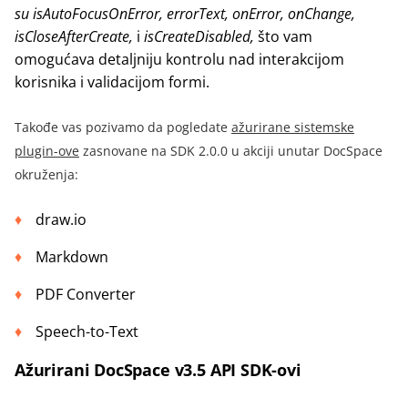
su
isAutoFocusOnError
,
errorText
,
onError
,
onChange
,
isCloseAfterCreate
,
i
isCreateDisa
bled
,
što vam
omogućava detaljniju kontrolu nad interakcijom
korisnika i validacijom formi.
Takođe vas pozivamo da pogledate
ažurirane sistemske
plugin-ove
zasnovane na SDK 2.0.0 u akciji unutar DocSpace
okruženja:
draw.io
Markdown
PDF Converter
Speech-to-Text
Ažurirani DocSpace v3.5 API SDK-ovi