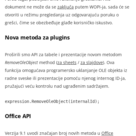
dokument ne može da se
zaključa
putem WOPI-ja, sada će se
otvoriti u režimu pregledanja uz odgovarajuću poruku o
grešci, čime se obezbeđuje glađe korisničko iskustvo.
Nova metoda za plugins
Proširili smo API za tabele i prezentacije novom metodom
RemoveOleObject
method (
za sheets
/
za slajdove
).
Ova
funkcija omogućava programersko uklanjanje OLE objekta iz
radne sveske ili prezentacije pomoću njenog internog ID-ja,
pružajući veću kontrolu nad ugrađenim sadržajem.
expression.RemoveOleObject(internalId);
Office API
Verzija 9.1 uvodi značajan broj novih metoda u
Office