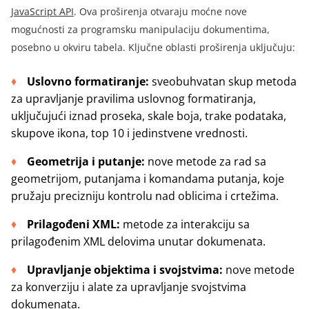
JavaScript API
.
Ova proširenja otvaraju moćne nove
mogućnosti za programsku manipulaciju dokumentima,
posebno u okviru tabela. Ključne oblasti proširenja uključuju:
Uslovno formatiranje:
sveobuhvatan skup metoda
za upravljanje pravilima uslovnog formatiranja,
uključujući iznad proseka, skale boja, trake podataka,
skupove ikona, top 10 i jedinstvene vrednosti.
Geometrija i putanje:
nove metode za rad sa
geometrijom, putanjama i komandama putanja, koje
pružaju precizniju kontrolu nad oblicima i crtežima.
Prilagođeni XML:
metode za interakciju sa
prilagođenim XML delovima unutar dokumenata.
Upravljanje objektima i svojstvima:
nove metode
za konverziju i alate za upravljanje svojstvima
dokumenata.