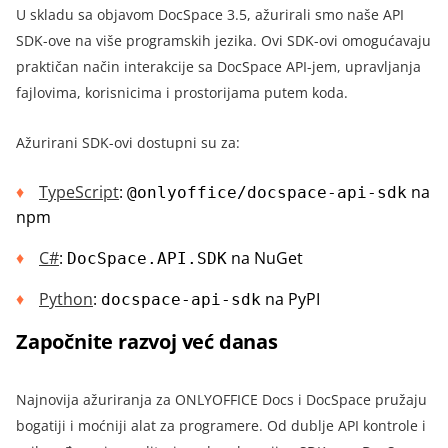
U skladu sa objavom DocSpace 3.5, ažurirali smo naše API
SDK-ove na više programskih jezika. Ovi SDK-ovi omogućavaju
praktičan način interakcije sa DocSpace API-jem, upravljanja
fajlovima, korisnicima i prostorijama putem koda.
Ažurirani SDK-ovi dostupni su za:
TypeScript
:
na
@onlyoffice/docspace-api-sdk
npm
C#
:
na NuGet
DocSpace.API.SDK
Python
:
na PyPI
docspace-api-sdk
Započnite razvoj već danas
Najnovija ažuriranja za ONLYOFFICE Docs i DocSpace pružaju
bogatiji i moćniji alat za programere. Od dublje API kontrole i