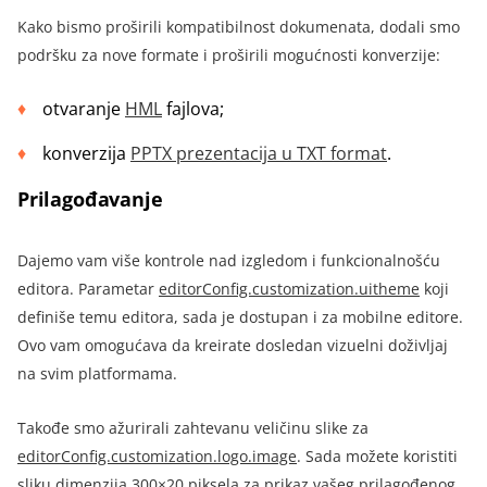
Kako bismo proširili kompatibilnost dokumenata, dodali smo
podršku za nove formate i proširili mogućnosti konverzije:
otvaranje
HML
fajlova
;
konverzija
PPTX
prezentacija
u
TXT
format
.
Prilagođavanje
Dajemo vam više kontrole nad izgledom i funkcionalnošću
editora. Parametar
editorConfig.customization.uitheme
koji
definiše temu editora, sada je dostupan i za mobilne editore.
Ovo vam omogućava da kreirate dosledan vizuelni doživljaj
na svim platformama.
Takođe smo ažurirali zahtevanu veličinu slike za
editorConfig.customization.logo.image
.
Sada možete koristiti
sliku dimenzija 300×20 piksela za prikaz vašeg prilagođenog