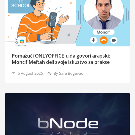
Pomažući ONLYOFFICE-u da govori arapski:
Moncif Meftah deli svoje iskustvo sa prakse
5 August 2026
By Sara Bogavac