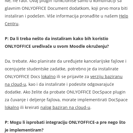
Ne, ne radi. Ovaj plugin funkcioniše samo u kombinaciji sa
glavnim ONLYOFFICE Document dodatkom, koji prvo mora biti
instaliran i podešen. Više informacija pronađite u našem
Help
Centru
.
P: Da li treba nešto da instaliram kako bih koristio
ONLYOFFICE uređivače u svom Moodle okruženju?
Da, trebate. Ako planirate da uređujete kancelarijske fajlove i
ocenjujete studentske zadatke, potrebno je da instalirate
ONLYOFFICE Docs
lokalno
ili se prijavite za
verziju baziranu
na cloud-u
,
kao i da instalirate i podesite odgovarajuće
dodatke. Ako želite da probate ONLYOFFICE DocSpace plugin
za čuvanje i deljenje fajlova, morate implementirati DocSpace
lokalno
ili kreirati
nalog baziran na cloud-u
.
P: Mogu li isprobati integraciju ONLYOFFICE-a pre nego što
je implementiram?