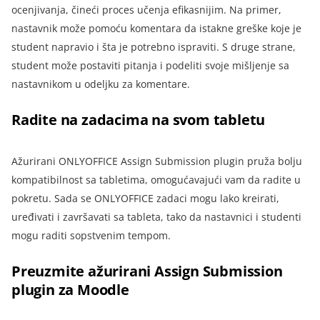
ocenjivanja, čineći proces učenja efikasnijim. Na primer,
nastavnik može pomoću komentara da istakne greške koje je
student napravio i šta je potrebno ispraviti. S druge strane,
student može postaviti pitanja i podeliti svoje mišljenje sa
nastavnikom u odeljku za komentare.
Radite na zadacima na svom tabletu
Ažurirani ONLYOFFICE Assign Submission plugin pruža bolju
kompatibilnost sa tabletima, omogućavajući vam da radite u
pokretu. Sada se ONLYOFFICE zadaci mogu lako kreirati,
uređivati i završavati sa tableta, tako da nastavnici i studenti
mogu raditi sopstvenim tempom.
Preuzmite ažurirani Assign Submission
plugin za Moodle