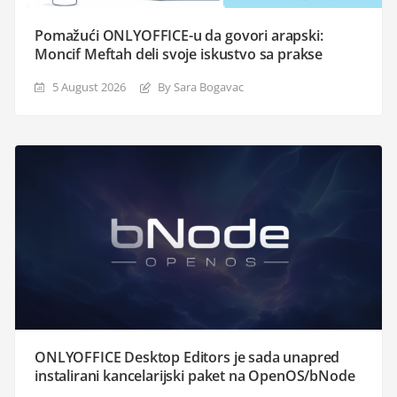
Pomažući ONLYOFFICE-u da govori arapski:
Moncif Meftah deli svoje iskustvo sa prakse
5 August 2026
By Sara Bogavac
ONLYOFFICE Desktop Editors je sada unapred
instalirani kancelarijski paket na OpenOS/bNode