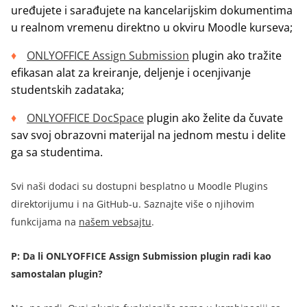
uređujete i sarađujete na kancelarijskim dokumentima
u realnom vremenu direktno u okviru Moodle kurseva;
ONLYOFFICE Assign Submission
plugin ako tražite
efikasan alat za kreiranje, deljenje i ocenjivanje
studentskih zadataka;
ONLYOFFICE DocSpace
plugin ako želite da čuvate
sav svoj obrazovni materijal na jednom mestu i delite
ga sa studentima.
Svi naši dodaci su dostupni besplatno u Moodle Plugins
direktorijumu i na GitHub-u. Saznajte više o njihovim
funkcijama na
našem vebsajtu
.
P: Da li ONLYOFFICE Assign Submission plugin radi kao
samostalan plugin?