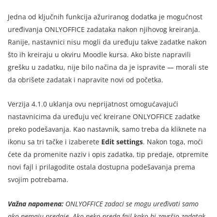
Jedna od ključnih funkcija ažuriranog dodatka je mogućnost
uređivanja ONLYOFFICE zadataka nakon njihovog kreiranja.
Ranije, nastavnici nisu mogli da uređuju takve zadatke nakon
što ih kreiraju u okviru Moodle kursa. Ako biste napravili
grešku u zadatku, nije bilo načina da je ispravite — morali ste
da obrišete zadatak i napravite novi od početka.
Verzija 4.1.0 uklanja ovu neprijatnost omogućavajući
nastavnicima da uređuju već kreirane ONLYOFFICE zadatke
preko podešavanja. Kao nastavnik, samo treba da kliknete na
ikonu sa tri tačke i izaberete
Edit settings
. Nakon toga, moći
ćete da promenite naziv i opis zadatka, tip predaje, otpremite
novi fajl i prilagodite ostala dostupna podešavanja prema
svojim potrebama.
Važna napomena:
ONLYOFFICE zadaci se mogu uređivati samo
ako nemaju predaje. Ako neko preda fajl kako bi završio zadatak,