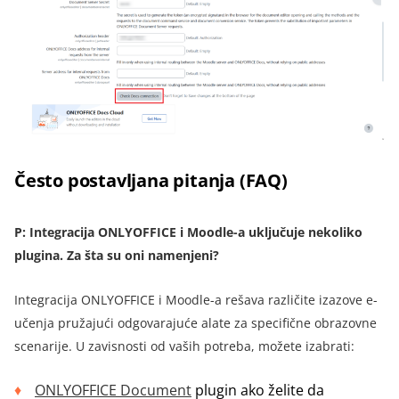
Često postavljana pitanja (FAQ)
P: Integracija ONLYOFFICE i Moodle-a uključuje nekoliko
plugina. Za šta su oni namenjeni?
Integracija ONLYOFFICE i Moodle-a rešava različite izazove e-
učenja pružajući odgovarajuće alate za specifične obrazovne
scenarije. U zavisnosti od vaših potreba, možete izabrati:
ONLYOFFICE Document
plugin ako želite da