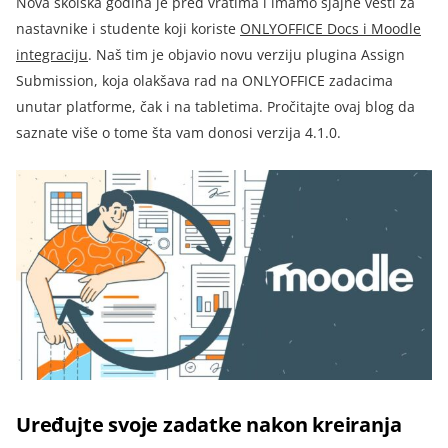
Nova školska godina je pred vratima i imamo sjajne vesti za
nastavnike i studente koji koriste
ONLYOFFICE Docs i Moodle
integraciju
.
Naš tim je objavio novu verziju plugina Assign
Submission, koja olakšava rad na ONLYOFFICE zadacima
unutar platforme, čak i na tabletima. Pročitajte ovaj blog da
saznate više o tome šta vam donosi verzija 4.1.0.
Uređujte svoje zadatke nakon kreiranja