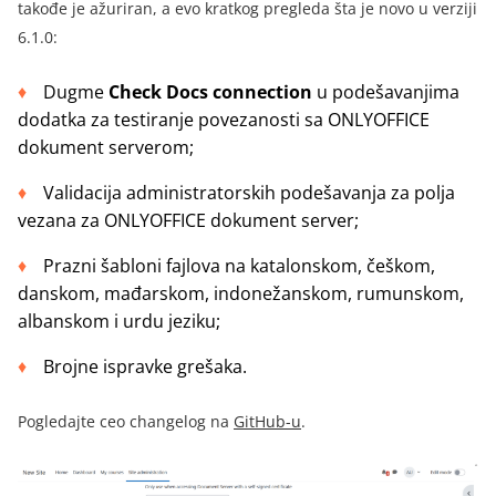
takođe je ažuriran, a evo kratkog pregleda šta je novo u verziji
6.1.0:
Dugme
Check Docs connection
u podešavanjima
dodatka za testiranje povezanosti sa ONLYOFFICE
dokument serverom;
Validacija administratorskih podešavanja za polja
vezana za ONLYOFFICE dokument server;
Prazni šabloni fajlova na katalonskom, češkom,
danskom, mađarskom, indonežanskom, rumunskom,
albanskom i urdu jeziku;
Brojne ispravke grešaka.
Pogledajte ceo changelog na
GitHub-u
.