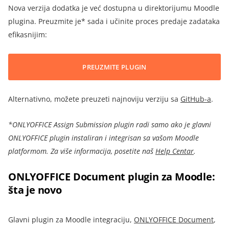
Nova verzija dodatka je već dostupna u direktorijumu Moodle
plugina. Preuzmite je* sada i učinite proces predaje zadataka
efikasnijim:
PREUZMITE PLUGIN
Alternativno, možete preuzeti najnoviju verziju sa
GitHub-a
.
*ONLYOFFICE Assign Submission plugin radi samo ako je glavni
ONLYOFFICE plugin instaliran i integrisan sa vašom Moodle
platformom. Za više informacija, posetite naš
Help Centar
.
ONLYOFFICE Document plugin za Moodle:
šta je novo
Glavni plugin za Moodle integraciju
,
ONLYOFFICE Document
,