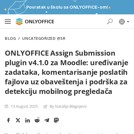
Povratak u školu sa ONLYOFFICE-om!
BLOG
/
UNCATEGORIZED @SR
ONLYOFFICE Assign Submission
plugin v4.1.0 za Moodle: uređivanje
zadataka, komentarisanje poslatih
fajlova uz obaveštenja i podrška za
detekciju mobilnog pregledača
13 August 2025
By Natalija Blagojevic