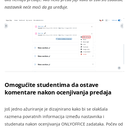
nastavnik neće moći da ga uređuje.
Omogućite studentima da ostave
komentare nakon ocenjivanja predaja
Još jedno ažuriranje je dizajnirano kako bi se olakšala
razmena povratnih informacija između nastavnika i
studenata nakon ocenjivanja ONLYOFFICE zadataka. Počev od