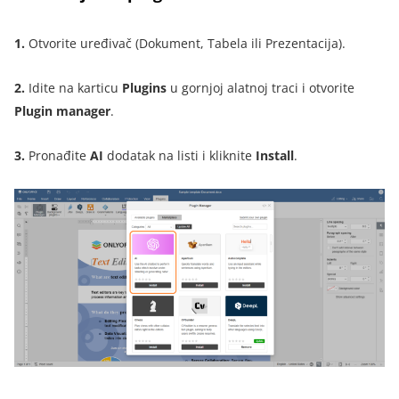
1.
Otvorite uređivač (Dokument, Tabela ili Prezentacija).
2.
Idite na karticu
Plugins
u gornjoj alatnoj traci i otvorite
Plugin manager
.
3.
Pronađite
AI
dodatak na listi i kliknite
Install
.