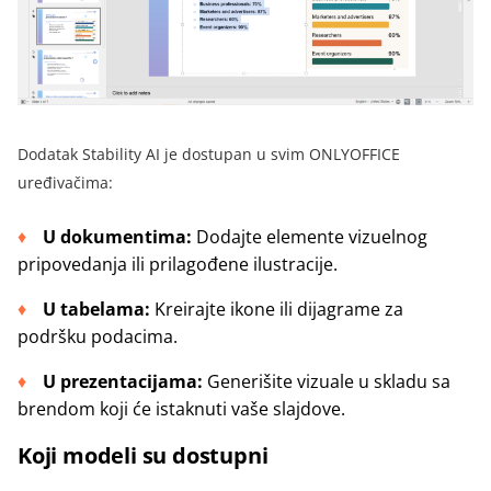
Dodatak Stability AI je dostupan u svim ONLYOFFICE
uređivačima:
U dokumentima:
Dodajte elemente vizuelnog
pripovedanja ili prilagođene ilustracije.
U tabelama:
Kreirajte ikone ili dijagrame za
podršku podacima.
U prezentacijama:
Generišite vizuale u skladu sa
brendom koji će istaknuti vaše slajdove.
Koji modeli su dostupni