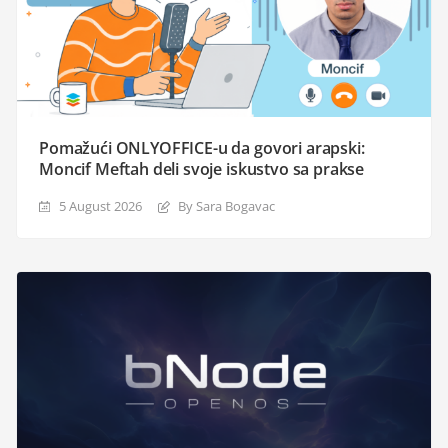
Pomažući ONLYOFFICE-u da govori arapski:
Moncif Meftah deli svoje iskustvo sa prakse
5 August 2026
By Sara Bogavac