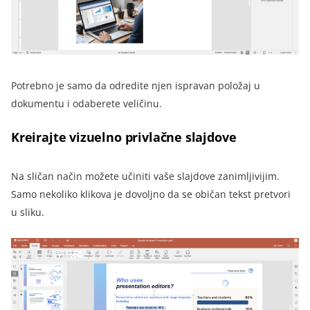
Potrebno je samo da odredite njen ispravan položaj u
dokumentu i odaberete veličinu.
Kreirajte vizuelno privlačne slajdove
Na sličan način možete učiniti vaše slajdove zanimljivijim.
Samo nekoliko klikova je dovoljno da se običan tekst pretvori
u sliku.