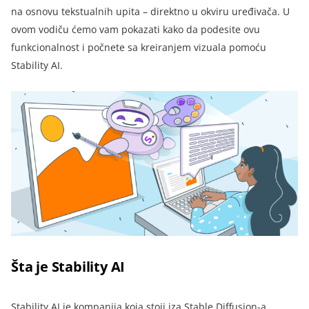
na osnovu tekstualnih upita – direktno u okviru uređivača. U
ovom vodiču ćemo vam pokazati kako da podesite ovu
funkcionalnost i počnete sa kreiranjem vizuala pomoću
Stability AI.
Šta je Stability AI
Stability AI je kompanija koja stoji iza Stable Diffusion-a,