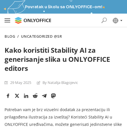
Povratak u školu sa ONLYOFFICE-om!
BLOG
/
UNCATEGORIZED @SR
Kako koristiti Stability AI za
generisanje slika u ONLYOFFICE
editors
29 May 2025
By Natalija Blagojevic
Potreban vam je brz vizuelni dodatak za prezentaciju ili
prilagođena ilustracija za izveštaj? Koristeći Stability AI u
ONLYOFFICE uređivačima, možete generisati jedinstvene slike