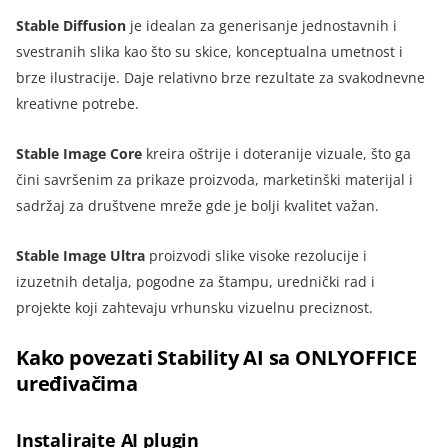
Stable Diffusion
je idealan za generisanje jednostavnih i
svestranih slika kao što su skice, konceptualna umetnost i
brze ilustracije. Daje relativno brze rezultate za svakodnevne
kreativne potrebe.
Stable Image Core
kreira oštrije i doteranije vizuale, što ga
čini savršenim za prikaze proizvoda, marketinški materijal i
sadržaj za društvene mreže gde je bolji kvalitet važan.
Stable Image Ultra
proizvodi slike visoke rezolucije i
izuzetnih detalja, pogodne za štampu, urednički rad i
projekte koji zahtevaju vrhunsku vizuelnu preciznost.
Kako povezati Stability AI sa ONLYOFFICE
uređivačima
Instalirajte AI plugin