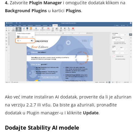
4.
Zatvorite
Plugin Manager
i omogućite dodatak klikom na
Background Plugins
u kartici
Plugins
.
Ako već imate instaliran AI dodatak, proverite da li je ažuriran
na verziju 2.2.7 ili višu. Da biste ga ažurirali, pronađite
dodatak u Plugin manager-u i kliknite
Update
.
Dodajte Stability AI modele