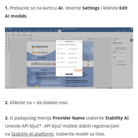
1.
Prebacite se na karticu
AI
, otvorite
Settings
i kliknite
Edit
AI models
.
2.
Kliknite na
+
da dodate novi.
3.
Iz padajućeg menija
Provider Name
izaberite
Stability AI
.
Unesite API ključ*. API ključ možete dobiti registracijom
na
Stability AI platformi
.
Izaberite model sa liste.