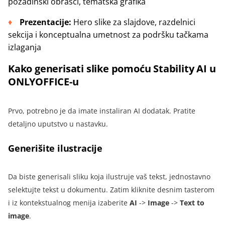
pozadinski obrasci, tematska grafika
Prezentacije:
Hero slike za slajdove, razdelnici
sekcija i konceptualna umetnost za podršku tačkama
izlaganja
Kako generisati slike pomoću Stability AI u
ONLYOFFICE-u
Prvo, potrebno je da imate instaliran AI dodatak. Pratite
detaljno uputstvo u nastavku.
Generišite ilustracije
Da biste generisali sliku koja ilustruje vaš tekst, jednostavno
selektujte tekst u dokumentu. Zatim kliknite desnim tasterom
i iz kontekstualnog menija izaberite
AI
->
Image
->
Text to
image
.