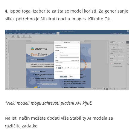
4.
Ispod toga, izaberite za šta se model koristi. Za generisanje
slika, potrebno je štiklirati opciju Images. Kliknite Ok.
*Neki modeli mogu zahtevati plaćeni API ključ.
Na isti način možete dodati više Stability AI modela za
različite zadatke.