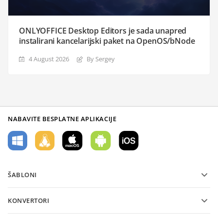
ONLYOFFICE Desktop Editors je sada unapred
instalirani kancelarijski paket na OpenOS/bNode
4 August 2026
By Sergey
NABAVITE BESPLATNE APLIKACIJE
ŠABLONI
Šabloni PDF obrazaca
KONVERTORI
Šabloni tekstualnih dokumenata
Konvertujte tekstualne datoteke