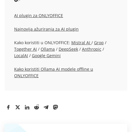
AI plugin za ONLYOFFICE
Najnovija ažuriranja za AI plugin
Kako koristiti u ONLYOFFICE:
Mistral AI
/
Groq
/
Together AI
/
Ollama
/
DeepSeek
/
Anthropic
/
LocalAI
/
Google Gemini
Kako koristiti Ollama AI modele offline u
ONLYOFFICE