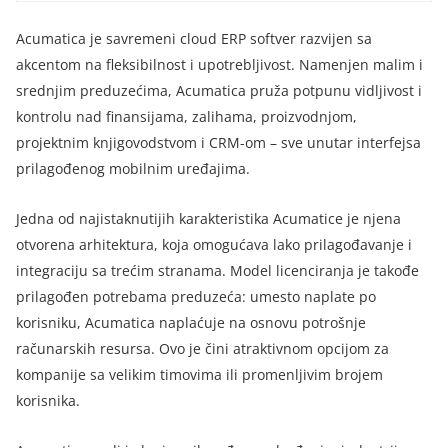
Acumatica je savremeni cloud ERP softver razvijen sa
akcentom na fleksibilnost i upotrebljivost. Namenjen malim i
srednjim preduzećima, Acumatica pruža potpunu vidljivost i
kontrolu nad finansijama, zalihama, proizvodnjom,
projektnim knjigovodstvom i CRM-om – sve unutar interfejsa
prilagođenog mobilnim uređajima.
Jedna od najistaknutijih karakteristika Acumatice je njena
otvorena arhitektura, koja omogućava lako prilagođavanje i
integraciju sa trećim stranama. Model licenciranja je takođe
prilagođen potrebama preduzeća: umesto naplate po
korisniku, Acumatica naplaćuje na osnovu potrošnje
računarskih resursa. Ovo je čini atraktivnom opcijom za
kompanije sa velikim timovima ili promenljivim brojem
korisnika.