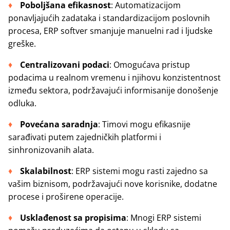
Poboljšana efikasnost
: Automatizacijom
ponavljajućih zadataka i standardizacijom poslovnih
procesa, ERP softver smanjuje manuelni rad i ljudske
greške.
Centralizovani podaci
: Omogućava pristup
podacima u realnom vremenu i njihovu konzistentnost
između sektora, podržavajući informisanije donošenje
odluka.
Povećana saradnja
: Timovi mogu efikasnije
sarađivati putem zajedničkih platformi i
sinhronizovanih alata.
Skalabilnost
: ERP sistemi mogu rasti zajedno sa
vašim biznisom, podržavajući nove korisnike, dodatne
procese i proširene operacije.
Usklađenost sa propisima
: Mnogi ERP sistemi