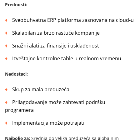
Prednosti
:
Sveobuhvatna ERP platforma zasnovana na cloud-u
Skalabilan za brzo rastuće kompanije
Snažni alati za finansije i usklađenost
Izveštajne kontrolne table u realnom vremenu
Nedostaci
:
Skup za mala preduzeća
Prilagođavanje može zahtevati podršku
programera
Implementacija može potrajati
Najbolje za:
Srednja do velika preduzeća sa globalnim