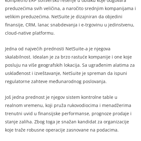
kompletno ERP softversko rešenje u oblaku koje odgovara
preduzećima svih veličina, a naročito srednjim kompanijama i
velikim preduzećima. NetSuite je dizajniran da objedini
finansije, CRM, lanac snabdevanja i e-trgovinu u jedinstvenu,
cloud-native platformu.
Jedna od najvećih prednosti NetSuite-a je njegova
skalabilnost. Idealan je za brzo rastuće kompanije i one koje
posluju na više geografskih lokacija. Sa ugrađenim alatima za
usklađenost i izveštavanje, NetSuite je spreman da ispuni
regulatorne zahteve međunarodnog poslovanja.
Još jedna prednost je njegov sistem kontrolne table u
realnom vremenu, koji pruža rukovodiocima i menadžerima
trenutni uvid u finansijske performanse, prognoze prodaje i
stanje zaliha. Zbog toga je snažan kandidat za organizacije
koje traže robusne operacije zasnovane na podacima.