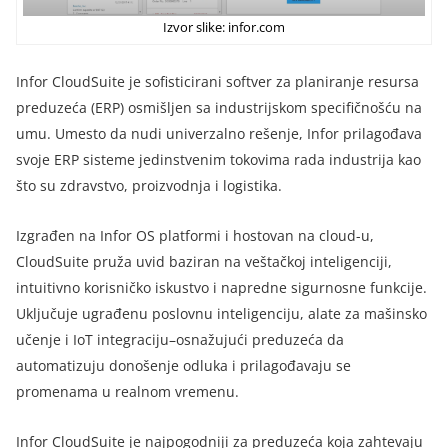
Izvor slike: infor.com
Infor CloudSuite je sofisticirani softver za planiranje resursa
preduzeća (ERP) osmišljen sa industrijskom specifičnošću na
umu. Umesto da nudi univerzalno rešenje, Infor prilagođava
svoje ERP sisteme jedinstvenim tokovima rada industrija kao
što su zdravstvo, proizvodnja i logistika.
Izgrađen na Infor OS platformi i hostovan na cloud-u,
CloudSuite pruža uvid baziran na veštačkoj inteligenciji,
intuitivno korisničko iskustvo i napredne sigurnosne funkcije.
Uključuje ugrađenu poslovnu inteligenciju, alate za mašinsko
učenje i IoT integraciju–osnažujući preduzeća da
automatizuju donošenje odluka i prilagođavaju se
promenama u realnom vremenu.
Infor CloudSuite je najpogodniji za preduzeća koja zahtevaju