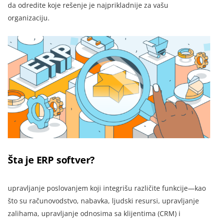
da odredite koje rešenje je najprikladnije za vašu
organizaciju.
Šta je ERP softver?
upravljanje poslovanjem koji integrišu različite funkcije—kao
što su računovodstvo, nabavka, ljudski resursi, upravljanje
zalihama, upravljanje odnosima sa klijentima (CRM) i