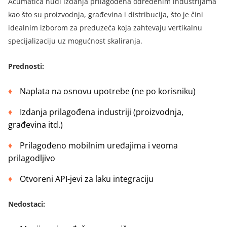
Acumatica nudi izdanja prilagođena određenim industrijama
kao što su proizvodnja, građevina i distribucija, što je čini
idealnim izborom za preduzeća koja zahtevaju vertikalnu
specijalizaciju uz mogućnost skaliranja.
Prednosti
:
Naplata na osnovu upotrebe (ne po korisniku)
Izdanja prilagođena industriji (proizvodnja,
građevina itd.)
Prilagođeno mobilnim uređajima i veoma
prilagodljivo
Otvoreni API-jevi za laku integraciju
Nedostaci
: