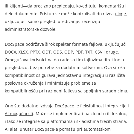
ili klijenti—da precizno pregledaju, ko-edituju, komentarišu i
dele dokumente. Pristup se može kontrolisati do nivoa
uloge
,
uključujući samo pregled, uređivanje, recenziju i
administratorske dozvole.
DocSpace podržava širok spektar formata fajlova, uključujući
DOCX, XLSX, PPTX, ODT, ODS, ODP, PDF, TXT, CSV i druge.
Omogućava korisnicima da rade sa tim fajlovima direktno u
pregledaču, bez potrebe za dodatnim softverom. Ova široka
kompatibilnost osigurava jednostavnu integraciju u različita
poslovna okruženja i minimizuje probleme sa
kompatibilnošću pri razmeni fajlova sa spoljnim saradnicima.
Ono što dodatno izdvaja DocSpace je fleksibilnost
integracije
i
AI mogućnosti
.
Može se implementirati na cloud-u ili lokalno,
i lako se integriše sa platformama i skladištima trećih strana.
AI alati unutar DocSpace-a pomažu pri automatskom