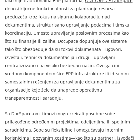
Iako nije tradicionalna ERP platforma
,
ONLYOFFICE DocSpace
donosi ključne funkcionalnosti za planiranje resursa
preduzeća kroz fokus na sigurnu kolaboraciju nad
dokumentima, strukturisano upravljanje podacima i timsku
koordinaciju. Umesto upravljanja poslovnim procesima kao
što su finansije ili zalihe, DocSpace dopunjuje ove sisteme
tako što obezbeđuje da su tokovi dokumenata—ugovori,
izveštaji, tehnička dokumentacija i drugi—upravljani
centralizovano i na visoko bezbedan način. Ovo ga čini
vrednom komponentom šire ERP infrastrukture ili idealnim
samostalnim rešenjem za upravljanje dokumentima za
organizacije koje žele da unaprede operativnu
transparentnost i saradnju.
Sa DocSpace-om, timovi mogu kreirati posebne sobe
prilagođene određenim projektima, odeljenjima ili spoljnim
saradnicima. Sobe su fleksibilne i omogućavaju internim
korisnicima i pozvanim gostima—kao što su partneri, izvođači