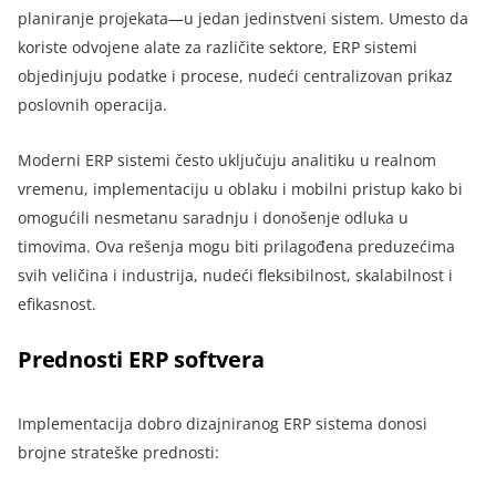
planiranje projekata—u jedan jedinstveni sistem. Umesto da
koriste odvojene alate za različite sektore, ERP sistemi
objedinjuju podatke i procese, nudeći centralizovan prikaz
poslovnih operacija.
Moderni ERP sistemi često uključuju analitiku u realnom
vremenu, implementaciju u oblaku i mobilni pristup kako bi
omogućili nesmetanu saradnju i donošenje odluka u
timovima. Ova rešenja mogu biti prilagođena preduzećima
svih veličina i industrija, nudeći fleksibilnost, skalabilnost i
efikasnost.
Prednosti ERP softvera
Implementacija dobro dizajniranog ERP sistema donosi
brojne strateške prednosti: