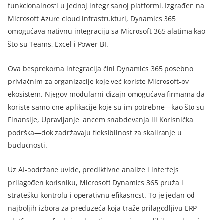
funkcionalnosti u jednoj integrisanoj platformi. Izgrađen na
Microsoft Azure cloud infrastrukturi, Dynamics 365
omogućava nativnu integraciju sa Microsoft 365 alatima kao
što su Teams, Excel i Power BI.
Ova besprekorna integracija čini Dynamics 365 posebno
privlačnim za organizacije koje već koriste Microsoft-ov
ekosistem. Njegov modularni dizajn omogućava firmama da
koriste samo one aplikacije koje su im potrebne—kao što su
Finansije, Upravljanje lancem snabdevanja ili Korisnička
podrška—dok zadržavaju fleksibilnost za skaliranje u
budućnosti.
Uz AI-podržane uvide, prediktivne analize i interfejs
prilagođen korisniku, Microsoft Dynamics 365 pruža i
stratešku kontrolu i operativnu efikasnost. To je jedan od
najboljih izbora za preduzeća koja traže prilagodljivu ERP