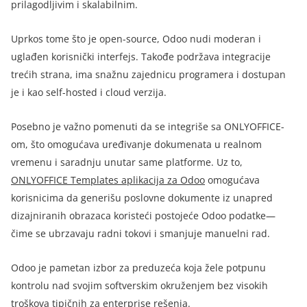
prilagodljivim i skalabilnim.
Uprkos tome što je open-source, Odoo nudi moderan i
uglađen korisnički interfejs. Takođe podržava integracije
trećih strana, ima snažnu zajednicu programera i dostupan
je i kao self-hosted i cloud verzija.
Posebno je važno pomenuti da se integriše sa ONLYOFFICE-
om, što omogućava uređivanje dokumenata u realnom
vremenu i saradnju unutar same platforme. Uz to
,
ONLYOFFICE Templates aplikacija za Odoo
omogućava
korisnicima da generišu poslovne dokumente iz unapred
dizajniranih obrazaca koristeći postojeće Odoo podatke—
čime se ubrzavaju radni tokovi i smanjuje manuelni rad.
Odoo je pametan izbor za preduzeća koja žele potpunu
kontrolu nad svojim softverskim okruženjem bez visokih
troškova tipičnih za enterprise rešenja.