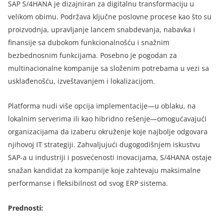
SAP S/4HANA je dizajniran za digitalnu transformaciju u
velikom obimu. Podržava ključne poslovne procese kao što su
proizvodnja, upravljanje lancem snabdevanja, nabavka i
finansije sa dubokom funkcionalnošću i snažnim
bezbednosnim funkcijama. Posebno je pogodan za
multinacionalne kompanije sa složenim potrebama u vezi sa
usklađenošću, izveštavanjem i lokalizacijom.
Platforma nudi više opcija implementacije—u oblaku, na
lokalnim serverima ili kao hibridno rešenje—omogućavajući
organizacijama da izaberu okruženje koje najbolje odgovara
njihovoj IT strategiji. Zahvaljujući dugogodišnjem iskustvu
SAP-a u industriji i posvećenosti inovacijama, S/4HANA ostaje
snažan kandidat za kompanije koje zahtevaju maksimalne
performanse i fleksibilnost od svog ERP sistema.
Prednosti
: