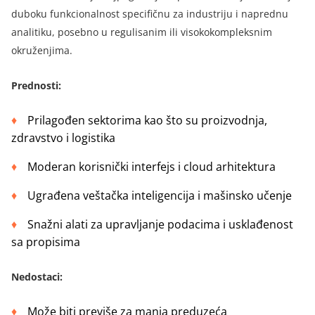
duboku funkcionalnost specifičnu za industriju i naprednu
analitiku, posebno u regulisanim ili visokokompleksnim
okruženjima.
Prednosti
:
Prilagođen sektorima kao što su proizvodnja,
zdravstvo i logistika
Moderan korisnički interfejs i cloud arhitektura
Ugrađena veštačka inteligencija i mašinsko učenje
Snažni alati za upravljanje podacima i usklađenost
sa propisima
Nedostaci
:
Može biti previše za manja preduzeća