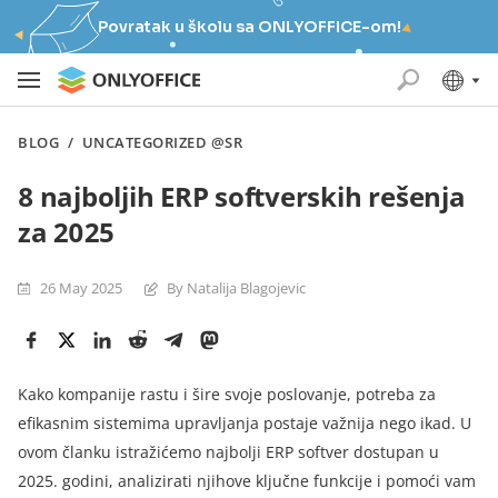
Povratak u školu sa ONLYOFFICE-om!
BLOG
/
UNCATEGORIZED @SR
8 najboljih ERP softverskih rešenja
za 2025
26 May 2025
By Natalija Blagojevic
Kako kompanije rastu i šire svoje poslovanje, potreba za
efikasnim sistemima upravljanja postaje važnija nego ikad. U
ovom članku istražićemo najbolji ERP softver dostupan u
2025. godini, analizirati njihove ključne funkcije i pomoći vam