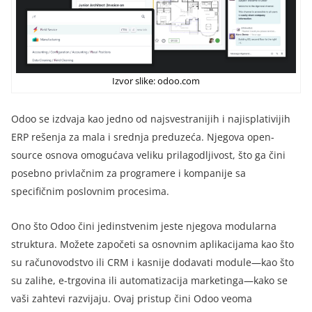
Izvor slike: odoo.com
Odoo se izdvaja kao jedno od najsvestranijih i najisplativijih
ERP rešenja za mala i srednja preduzeća. Njegova open-
source osnova omogućava veliku prilagodljivost, što ga čini
posebno privlačnim za programere i kompanije sa
specifičnim poslovnim procesima.
Ono što Odoo čini jedinstvenim jeste njegova modularna
struktura. Možete započeti sa osnovnim aplikacijama kao što
su računovodstvo ili CRM i kasnije dodavati module—kao što
su zalihe, e-trgovina ili automatizacija marketinga—kako se
vaši zahtevi razvijaju. Ovaj pristup čini Odoo veoma