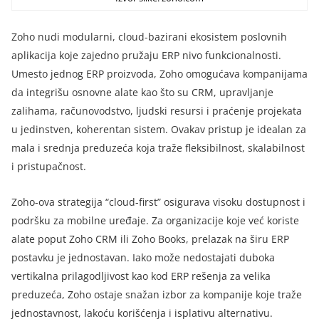
Zoho nudi modularni, cloud-bazirani ekosistem poslovnih
aplikacija koje zajedno pružaju ERP nivo funkcionalnosti.
Umesto jednog ERP proizvoda, Zoho omogućava kompanijama
da integrišu osnovne alate kao što su CRM, upravljanje
zalihama, računovodstvo, ljudski resursi i praćenje projekata
u jedinstven, koherentan sistem. Ovakav pristup je idealan za
mala i srednja preduzeća koja traže fleksibilnost, skalabilnost
i pristupačnost.
Zoho-ova strategija “cloud-first” osigurava visoku dostupnost i
podršku za mobilne uređaje. Za organizacije koje već koriste
alate poput Zoho CRM ili Zoho Books, prelazak na širu ERP
postavku je jednostavan. Iako može nedostajati duboka
vertikalna prilagodljivost kao kod ERP rešenja za velika
preduzeća, Zoho ostaje snažan izbor za kompanije koje traže
jednostavnost, lakoću korišćenja i isplativu alternativu.