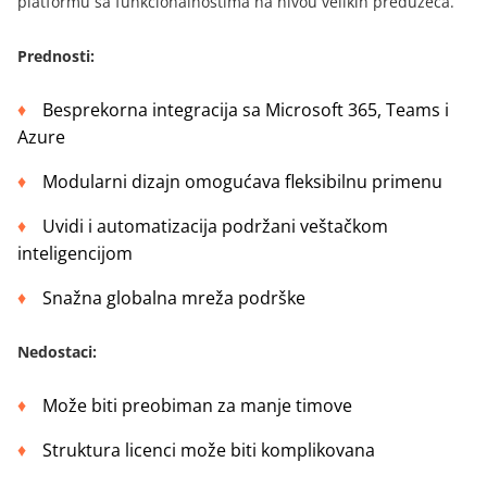
platformu sa funkcionalnostima na nivou velikih preduzeća.
Prednosti
:
Besprekorna integracija sa Microsoft 365, Teams i
Azure
Modularni dizajn omogućava fleksibilnu primenu
Uvidi i automatizacija podržani veštačkom
inteligencijom
Snažna globalna mreža podrške
Nedostaci
:
Može biti preobiman za manje timove
Struktura licenci može biti komplikovana