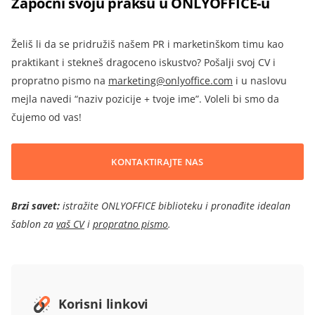
Započni svoju praksu u ONLYOFFICE-u
Želiš li da se pridružiš našem PR i marketinškom timu kao
praktikant i stekneš dragoceno iskustvo? Pošalji svoj CV i
propratno pismo na
marketing@onlyoffice.com
i u naslovu
mejla navedi “naziv pozicije + tvoje ime”. Voleli bi smo da
čujemo od vas!
KONTAKTIRAJTE NAS
Brzi savet:
istražite ONLYOFFICE biblioteku i pronađite idealan
šablon za
vaš CV
i
propratno pismo
.
Korisni linkovi