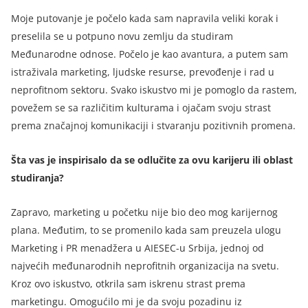
Moje putovanje je počelo kada sam napravila veliki korak i
preselila se u potpuno novu zemlju da studiram
Međunarodne odnose. Počelo je kao avantura, a putem sam
istraživala marketing, ljudske resurse, prevođenje i rad u
neprofitnom sektoru. Svako iskustvo mi je pomoglo da rastem,
povežem se sa različitim kulturama i ojačam svoju strast
prema značajnoj komunikaciji i stvaranju pozitivnih promena.
Šta vas je inspirisalo da se odlučite za ovu karijeru ili oblast
studiranja?
Zapravo, marketing u početku nije bio deo mog karijernog
plana. Međutim, to se promenilo kada sam preuzela ulogu
Marketing i PR menadžera u AIESEC-u Srbija, jednoj od
najvećih međunarodnih neprofitnih organizacija na svetu.
Kroz ovo iskustvo, otkrila sam iskrenu strast prema
marketingu. Omogućilo mi je da svoju pozadinu iz