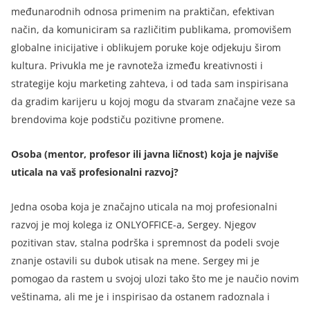
međunarodnih odnosa primenim na praktičan, efektivan
način, da komuniciram sa različitim publikama, promovišem
globalne inicijative i oblikujem poruke koje odjekuju širom
kultura. Privukla me je ravnoteža između kreativnosti i
strategije koju marketing zahteva, i od tada sam inspirisana
da gradim karijeru u kojoj mogu da stvaram značajne veze sa
brendovima koje podstiču pozitivne promene.
Osoba (mentor, profesor ili javna ličnost) koja je najviše
uticala na vaš profesionalni razvoj?
Jedna osoba koja je značajno uticala na moj profesionalni
razvoj je moj kolega iz ONLYOFFICE-a, Sergey. Njegov
pozitivan stav, stalna podrška i spremnost da podeli svoje
znanje ostavili su dubok utisak na mene. Sergey mi je
pomogao da rastem u svojoj ulozi tako što me je naučio novim
veštinama, ali me je i inspirisao da ostanem radoznala i