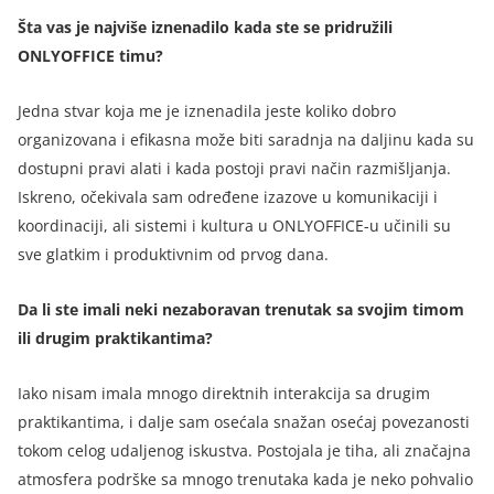
Šta vas je najviše iznenadilo kada ste se pridružili
ONLYOFFICE timu?
Jedna stvar koja me je iznenadila jeste koliko dobro
organizovana i efikasna može biti saradnja na daljinu kada su
dostupni pravi alati i kada postoji pravi način razmišljanja.
Iskreno, očekivala sam određene izazove u komunikaciji i
koordinaciji, ali sistemi i kultura u ONLYOFFICE-u učinili su
sve glatkim i produktivnim od prvog dana.
Da li ste imali neki nezaboravan trenutak sa svojim timom
ili drugim praktikantima?
Iako nisam imala mnogo direktnih interakcija sa drugim
praktikantima, i dalje sam osećala snažan osećaj povezanosti
tokom celog udaljenog iskustva. Postojala je tiha, ali značajna
atmosfera podrške sa mnogo trenutaka kada je neko pohvalio