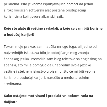
prikladna. Bilo je veoma ispunjavajuće pomoći da jedan
široko korišćen softverski alat postane pristupačniji
korisnicima koji govore albanski jezik.
Koje ste alate ili veštine savladali, a koje će vam biti korisne
u budućoj karijeri?
Tokom moje prakse, sam naučila mnogo toga, ali jedno od
najvrednijih iskustava bilo je poboljšanje mog znanja
španskog jezika. Prevodila sam blog tekstove sa engleskog na
španski, što mi je pomoglo da unapredim svoje jezičke
veštine i steknem iskustvo u pisanju, što će mi biti veoma
korisno u budućoj karijeri, naročito u međunarodnim
sredinama.
Kako ostajete motivisani i produktivni tokom rada na
daljinu?