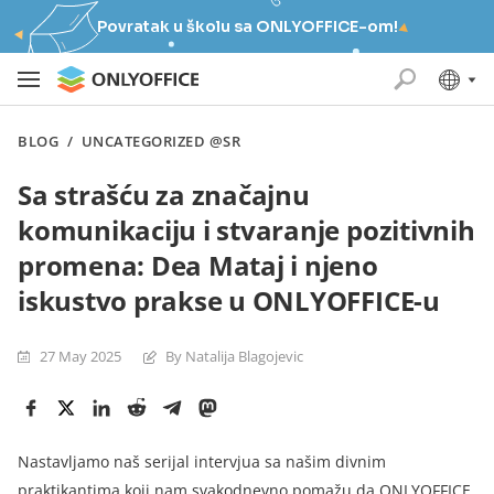
Povratak u školu sa ONLYOFFICE-om!
BLOG
/
UNCATEGORIZED @SR
Sa strašću za značajnu
komunikaciju i stvaranje pozitivnih
promena: Dea Mataj i njeno
iskustvo prakse u ONLYOFFICE-u
27 May 2025
By Natalija Blagojevic
Nastavljamo
naš serijal intervjua
sa našim divnim
praktikantima koji nam svakodnevno pomažu da ONLYOFFICE