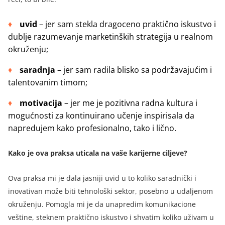
uvid
– jer sam stekla dragoceno praktično iskustvo i
dublje razumevanje marketinških strategija u realnom
okruženju;
saradnja
– jer sam radila blisko sa podržavajućim i
talentovanim timom;
motivacija
– jer me je pozitivna radna kultura i
mogućnosti za kontinuirano učenje inspirisala da
napredujem kako profesionalno, tako i lično.
Kako je ova praksa uticala na vaše karijerne ciljeve?
Ova praksa mi je dala jasniji uvid u to koliko saradnički i
inovativan može biti tehnološki sektor, posebno u udaljenom
okruženju. Pomogla mi je da unapredim komunikacione
veštine, steknem praktično iskustvo i shvatim koliko uživam u