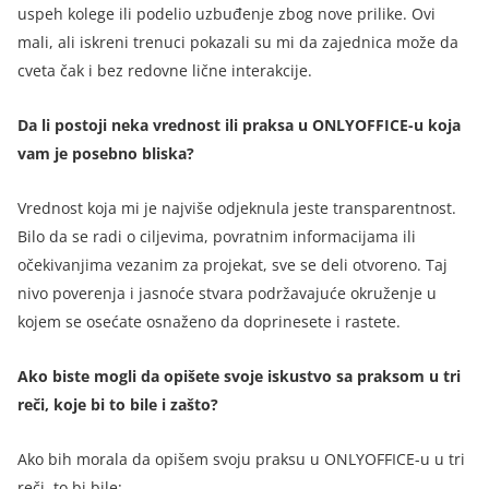
uspeh kolege ili podelio uzbuđenje zbog nove prilike. Ovi
mali, ali iskreni trenuci pokazali su mi da zajednica može da
cveta čak i bez redovne lične interakcije.
Da li postoji neka vrednost ili praksa u ONLYOFFICE-u koja
vam je posebno bliska?
Vrednost koja mi je najviše odjeknula jeste transparentnost.
Bilo da se radi o ciljevima, povratnim informacijama ili
očekivanjima vezanim za projekat, sve se deli otvoreno. Taj
nivo poverenja i jasnoće stvara podržavajuće okruženje u
kojem se osećate osnaženo da doprinesete i rastete.
Ako biste mogli da opišete svoje iskustvo sa praksom u tri
reči, koje bi to bile i zašto?
Ako bih morala da opišem svoju praksu u ONLYOFFICE-u u tri
reči, to bi bile: