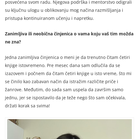
posvećena svom radu. Njegova podrška i mentorstvo odigrali
su ključnu ulogu u oblikovanju mog načina razmišljanja i
pristupa kontinuiranom učenju i napretku.
Zanimljiva ili neobična činjenica o vama koju vaš tim možda
ne zna?
Jedna zanimljiva činjenica o meni je da trenutno čitam četiri
knjige istovremeno. Pre mesec dana sam odlučila da se
izazovem i počnem da čitam četiri knjige u isto vreme, što mi
se činilo kao zabavan način da istražim različite priče i
žanrove. Međutim, do sada sam uspela da završim samo
jednu, jer se ispostavilo da je teže nego što sam očekivala,
držati korak sa svima!