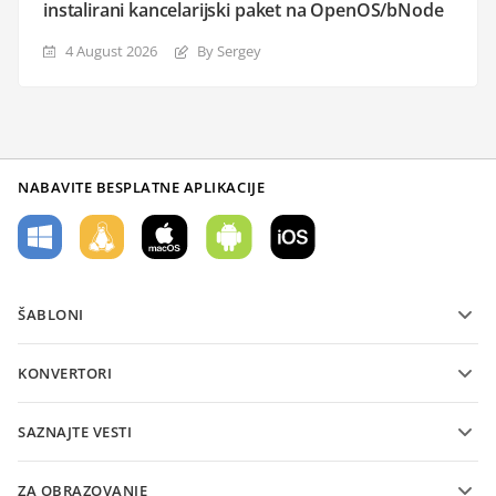
instalirani kancelarijski paket na OpenOS/bNode
4 August 2026
By Sergey
NABAVITE BESPLATNE APLIKACIJE
ŠABLONI
Šabloni PDF obrazaca
KONVERTORI
Šabloni tekstualnih dokumenata
Konvertujte tekstualne datoteke
Šabloni tabela
SAZNAJTE VESTI
Konvertujte tabele
Šabloni prezentacija
Blog
Konvertujte prezentacije
ZA OBRAZOVANJE