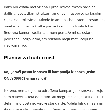
Kako bih ostala motivisana i produktivna tokom rada na
daljinu, postavljam strukturiran dnevni raspored sa jasnim
ciljevima i rokovima. Takođe imam poseban radni prostor bez
ometanja i pravim kratke pauze kako bih održala fokus.
Redovna komunikacija sa timom pomaže mi da ostanem
povezana i odgovorna, što održava moju motivaciju na
visokom nivou.
Planovi za budućnost
Koji je vaš posao iz snova ili kompanija iz snova (osim
ONLYOFFICE-a naravno)?
Iskreno, nemam jednu određenu kompaniju iz snova za koju
sam oduvek želela da radim, ali mogu reći da je ONLYOFFICE
definitivno postavio visoke standarde. Volela bih da nastavim
da radim ovde ili negde sa sličnom kulturom: pogodnom za