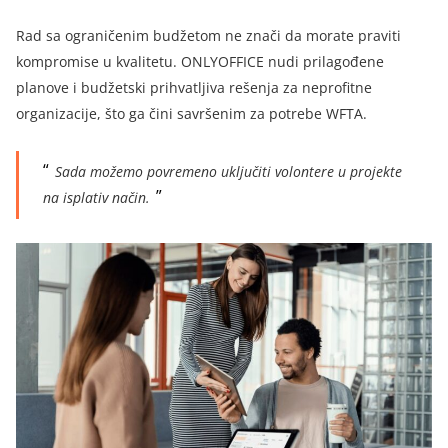
Rad sa ograničenim budžetom ne znači da morate praviti
kompromise u kvalitetu. ONLYOFFICE nudi prilagođene
planove i budžetski prihvatljiva rešenja za neprofitne
organizacije, što ga čini savršenim za potrebe WFTA.
Sada možemo povremeno uključiti volontere u projekte
na isplativ način.