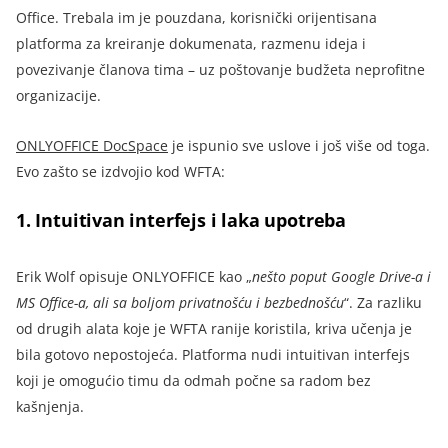
Office. Trebala im je pouzdana, korisnički orijentisana
platforma za kreiranje dokumenata, razmenu ideja i
povezivanje članova tima – uz poštovanje budžeta neprofitne
organizacije
.
ONLYOFFICE DocSpace
je ispunio sve uslove i još više od toga.
Evo zašto se izdvojio kod WFTA
:
1.
Intuitivan interfejs i laka upotreba
Erik Wolf opisuje ONLYOFFICE kao „
nešto poput Google Drive-a i
MS Office-a, ali sa boljom privatnošću i bezbednošću
“. Za razliku
od drugih alata koje je WFTA ranije koristila, kriva učenja je
bila gotovo nepostojeća. Platforma nudi intuitivan interfejs
koji je omogućio timu da odmah počne sa radom bez
kašnjenja.