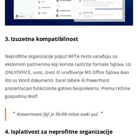
3.
Izuzetna kompatibilnost
Neprofitne organizacije poput WFTA često sarađuju sa
eksternim partnerima koji koriste različite formate fajlova. Uz
ONLYOFFICE, uvoz, izvoz ili uređivanje MS Office fajlova (kao
što su Word dokumenti, Excel tabele ili PowerPoint
prezentacije) funkcioniše gotovo besprekorno. Prema rečima
gospodina Wolf
:
Konvertovani fajl je 99,9% tačan svaki put.
4.
Isplativost za neprofitne organizacije