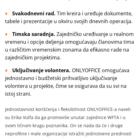
Svakodnevni rad.
Tim kreira i uređuje dokumente,
tabele i prezentacije u okviru svojih dnevnih operacija
.
Timska saradnja.
Zajedničko uređivanje u realnom
vremenu i opcije deljenja omogućavaju članovima tima
u različitim vremenskim zonama da efikasno rade na
zajedničkim projektima
.
Uključivanje volontera.
ONLYOFFICE omogućava
jednostavno i budžetski prihvatljivo uključivanje
volontera u projekte, čime se osigurava da su svi na
istoj strani
.
Jednostavnost korišćenja i fleksibilnost ONLYOFFICE-a naveli
su Erika Vulfa da ga promoviše unutar zajednice WFTA i u
svom ličnom krugu poznanika. On se nada da će i druge
neprofitne i male organizacije istražiti jedinstvene prednosti