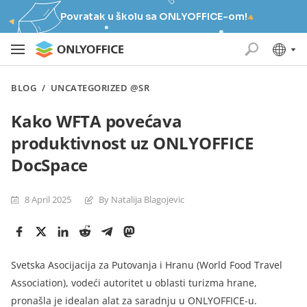
Povratak u školu sa ONLYOFFICE-om!
BLOG
/
UNCATEGORIZED @SR
Kako WFTA povećava
produktivnost uz ONLYOFFICE
DocSpace
8 April 2025
By Natalija Blagojevic
Svetska Asocijacija za Putovanja i Hranu (World Food Travel
Association), vodeći autoritet u oblasti turizma hrane,
pronašla je idealan alat za saradnju u ONLYOFFICE-u.