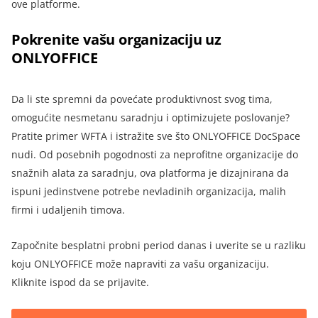
ove platforme
.
Pokrenite vašu organizaciju uz
ONLYOFFICE
Da li ste spremni da povećate produktivnost svog tima,
omogućite nesmetanu saradnju i optimizujete poslovanje?
Pratite primer WFTA i istražite sve što ONLYOFFICE DocSpace
nudi. Od posebnih pogodnosti za neprofitne organizacije do
snažnih alata za saradnju, ova platforma je dizajnirana da
ispuni jedinstvene potrebe nevladinih organizacija, malih
firmi i udaljenih timova
.
Započnite besplatni probni period danas i uverite se u razliku
koju ONLYOFFICE može napraviti za vašu organizaciju.
Kliknite ispod da se prijavite.