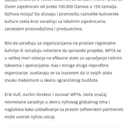
živom zajednicom od preko 100.000 članova u 150 zemalja.
Njihova misija? Da očuvaju i promovišu raznolike kulinarske
kulture sveta kroz saradnju sa lokalnim zajednicama,
zanatskim proizvođačima i preduzećima
.
Bilo da sarađuju sa organizacijama na proslavi regionalne
kuhinje ili osnažuju volontere da sprovode projekte, WFTA se
u velikoj meri oslanja na efikasne alate za upravljanje radnim
tokovima i operacijama. Kao i mnoge druge neprofitne
organizacije, suočavaju se sa izazovom da iz svojih alata
izvuku maksimum u okviru ograničenog budžeta
.
Erik Vulf, izvršni direktor i osnivač WFTA, ističe značaj
nesmetane saradnje u okviru njihovog globalnog tima i
naglašava kako usklađivanje sa pravim softverskim partnerom
može uvećati njihov uticaj
.