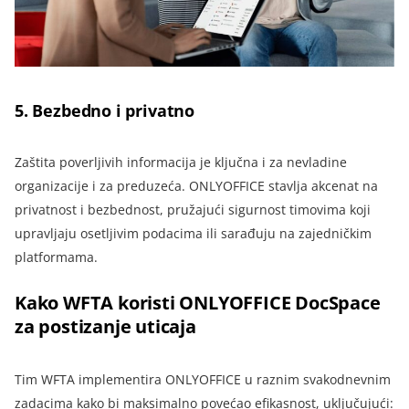
5.
Bezbedno i privatno
Zaštita poverljivih informacija je ključna i za nevladine
organizacije i za preduzeća. ONLYOFFICE stavlja akcenat na
privatnost i bezbednost, pružajući sigurnost timovima koji
upravljaju osetljivim podacima ili sarađuju na zajedničkim
platformama.
Kako WFTA koristi ONLYOFFICE DocSpace
za postizanje uticaja
Tim WFTA implementira ONLYOFFICE u raznim svakodnevnim
zadacima kako bi maksimalno povećao efikasnost, uključujući
: