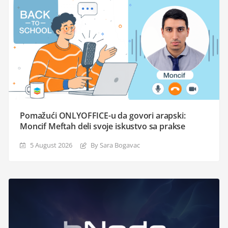
Pomažući ONLYOFFICE-u da govori arapski:
Moncif Meftah deli svoje iskustvo sa prakse
5 August 2026
By Sara Bogavac