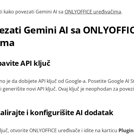
i kako povezati Gemini AI sa
ONLYOFFICE uređivačima
.
ezati Gemini AI sa ONLYOFFI
ima
avite API ključ
o je da dobijete API ključ od Google-a. Posetite Google AI St
i i generišite novi API ključ. Ovaj ključ je neophodan za povez
alirajte i konfigurišite
AI dodatak
ljuč, otvorite ONLYOFFICE uređivače i idite na karticu
Plugin