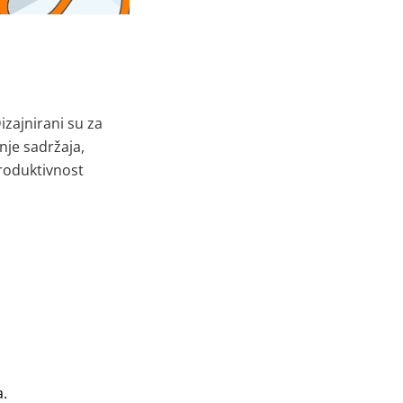
izajnirani su za
nje sadržaja,
roduktivnost
a
.