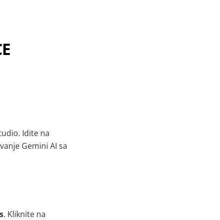
CE
udio. Idite na
ivanje Gemini AI sa
s
. Kliknite na