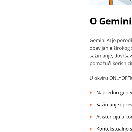
O
Gemini
Gemini AI je porodi
obavljanje širokog 
sažimanje, dovršav
pomažući korisnici
U okviru ONLYOFFIC
Napredno generis
Sažimanje i pre
Asistenciju u k
Kontekstualno s