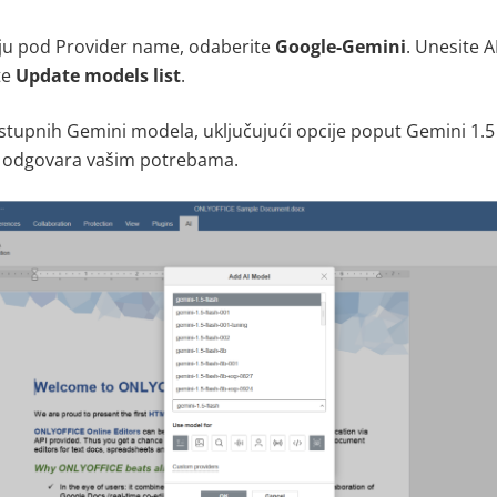
u pod Provider name, odaberite
Google-Gemini
. Unesite AP
ite
Update models list
.
ostupnih Gemini modela, uključujući opcije poput Gemini 1.5 
je odgovara vašim potrebama
.