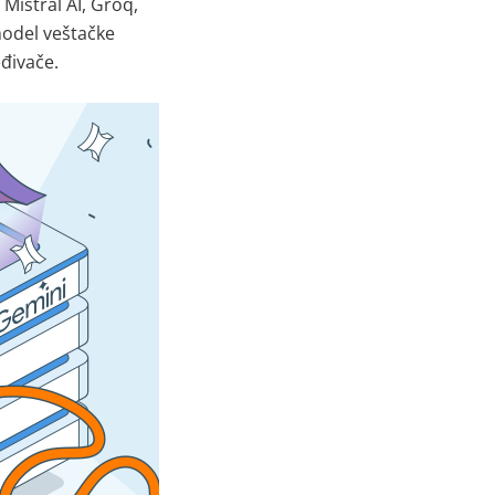
 Mistral AI, Groq,
model veštačke
eđivače.