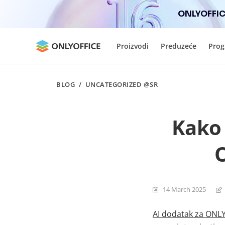
ONLYOFFICE
Proizvodi
Preduzeće
Prog
BLOG
/
UNCATEGORIZED @SR
Kako 
14 March 2025
AI dodatak za ONL