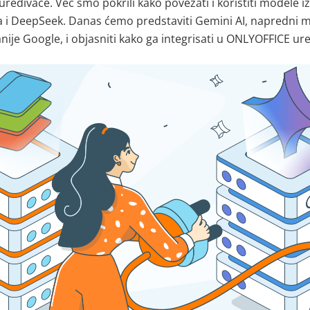
uređivače. Već smo pokrili kako povezati i koristiti modele iz
a i DeepSeek. Danas ćemo predstaviti Gemini AI, napredni 
nije Google, i objasniti kako ga integrisati u ONLYOFFICE ur