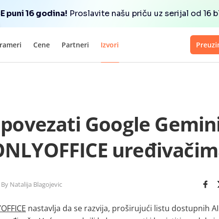
 puni 16 godina!
Proslavite našu priču uz serijal od 16 
rameri
Cene
Partneri
Izvori
Preuzi
povezati Google Gemini
ONLYOFFICE uređivačim
By Natalija Blagojevic
YOFFICE
nastavlja da se razvija, proširujući listu dostupnih A