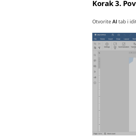
Korak 3. Pov
Otvorite
AI
tab i id