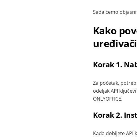
Sada ćemo objasnit
Kako pov
uređivač
Korak 1. Nab
Za početak, potrebn
odeljak API ključev
ONLYOFFICE
.
Korak 2. Inst
Kada dobijete API k