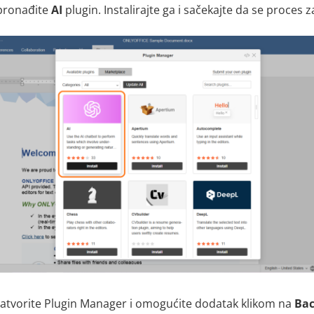
pronađite
AI
plugin. Instalirajte ga i sačekajte da se proces z
 zatvorite Plugin Manager i omogućite dodatak klikom na
Bac