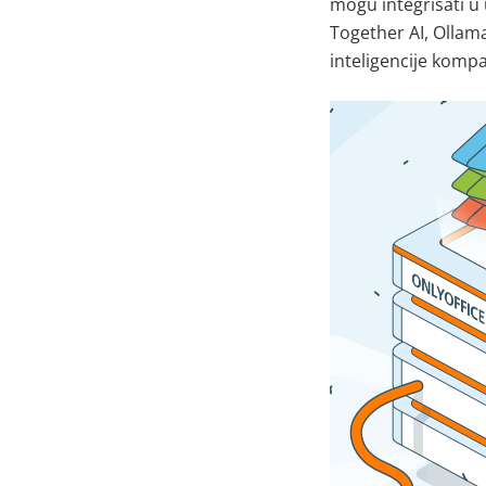
mogu integrisati u 
Together AI, Ollam
inteligencije kompa