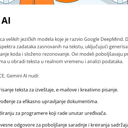
 AI
ca velikih jezičkih modela koje je razvio Google DeepMind. D
spektra zadataka zasnovanih na tekstu, uključujući generisa
anje koda i složeno rezonovanje. Ovi modeli poboljšavaju p
ma u obradi teksta u realnom vremenu i analizi podataka
.
E, Gemini AI nudi
:
anje teksta za izveštaje, e-mailove i kreativno pisanje
.
vođenje za efikasno upravljanje dokumentima
.
odiranju za programere koji rade unutar uređivača
.
vesne odgovore za poboljšanje saradnje i kreiranja sadržaj