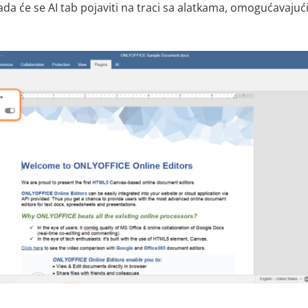
Sada će se AI tab pojaviti na traci sa alatkama, omogućavajući