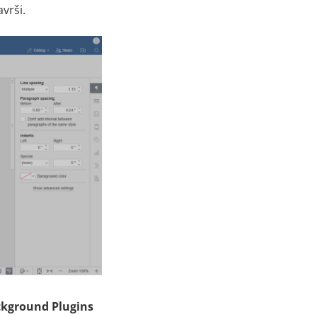
avrši
.
kground Plugins