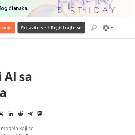
blog članaka.
manje
Prijavite se
Registrujte se
 AI sa
a
I modela koji se