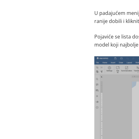
U padajućem menij
ranije dobili i klikn
Pojaviće se lista d
model koji najbol