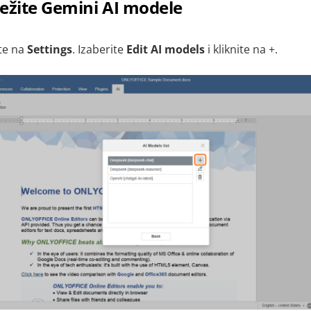
ežite Gemini AI modele
ite na
Settings
. Izaberite
Edit AI models
i kliknite na +
.