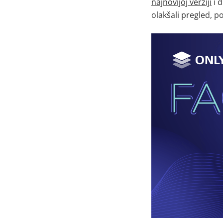
najnovijoj verziji
i 
olakšali pregled, p