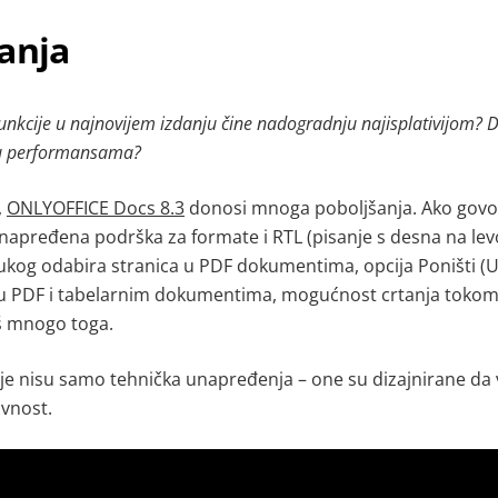
anja
unkcije u najnovijem izdanju čine nadogradnju najisplativijom? 
 u performansama?
,
ONLYOFFICE
Docs 8.3
donosi mnoga poboljšanja. Ako govo
napređena podrška za formate i RTL (pisanje s desna na levo)
kog odabira stranica u PDF dokumentima, opcija Poništi (U
 PDF i tabelarnim dokumentima, mogućnost crtanja tokom 
oš mnogo toga
.
je nisu samo tehnička unapređenja – one su dizajnirane d
ivnost.