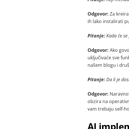
Odgovor:
Za kreiran
ih lako instalirat
Pitanje:
Kada će se 
Odgovor:
Ako govor
uključivaće sve fun
našem blogu i dr
Pitanje:
Da li je do
Odgovor:
Naravno! 
obzira na operativ
vam trebaju self-ho
AI imple