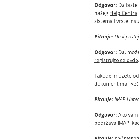
Odgovor:
Da biste i
našeg
Help Centra
sistema i vrste ins
Pitanje:
Da li posto
Odgovor:
Da, možet
registrujte se ovde
Takođe, možete od
dokumentima i već 
Pitanje:
IMAP i inte
Odgovor:
Ako vam j
podržava IMAP, kao
Pitanje:
Koji menad