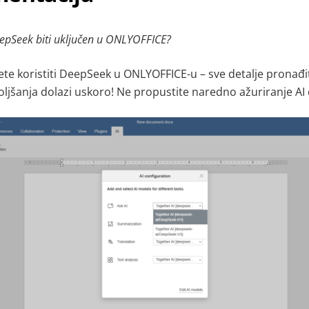
epSeek biti uključen u ONLYOFFICE?
e koristiti DeepSeek u ONLYOFFICE-u – sve detalje pronađi
oljšanja dolazi uskoro! Ne propustite naredno ažuriranje AI