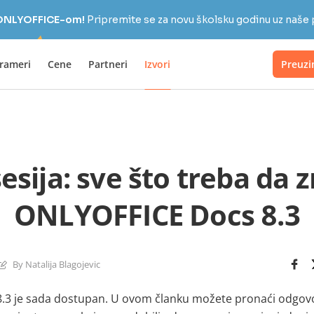
a ONLYOFFICE-om!
Pripremite se za novu školsku godinu uz naše
rameri
Cene
Partneri
Izvori
Preuzi
sija: sve što treba da 
ONLYOFFICE Docs 8.3
By Natalija Blagojevic
3 je sada dostupan. U ovom članku možete pronaći odgovor