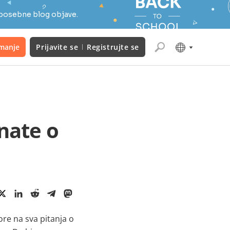
 posebne blog objave.
manje
Prijavite se
Registrujte se
znate o
e na sva pitanja o