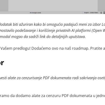
 dodatak biti ažuriran kako bi omogućio padajući meni za izbor 
ostavilo podešavanje i korišćenje privatnih AI platformi (Open 
s modal mogao da sadrži link do detaljnijih uputstava.
 Vašem predlogu! Dodaćemo ovo na naš roadmap. Pratite a
or
uvesti alate za cenzurisanje PDF dokumenata radi sakrivanja osetl
iramo da dodamo alate za cenzuru PDF dokumenata u jed