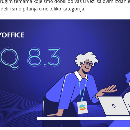
drugim temama koje smo dobili od vas u vezi sa ovim izdan
odelili smo pitanja u nekoliko kategorija
.