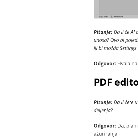
Pitanje:
Da li će AI
unosa? Ovo bi pojedn
Ili bi možda Setting
Odgovor:
Hvala na
PDF edit
Pitanje:
Da li ćete 
deljenja?
Odgovor:
Da, plan
ažuriranja.