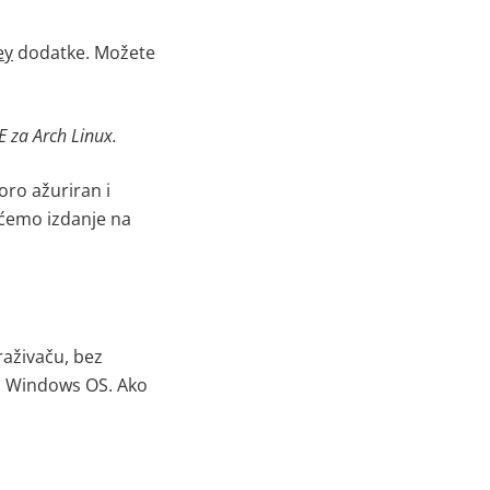
ey
dodatke.
Možete
 za Arch Linux.
ro ažuriran i
vićemo izdanje na
raživaču, bez
za Windows OS. Ako