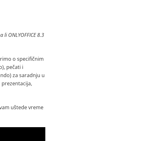
Da li ONLYOFFICE 8.3
rimo o specifičnim
, pečati i
ndo) za saradnju u
prezentacija,
a vam uštede vreme