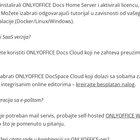
nstalirali
ONLYOFFICE Docs Home Server
i aktivirali licencu
.
Možete izabrati odgovarajući tutorijal u zavisnosti od vaše
talacije (Docker/Linux/Windows)
.
ji SaaS verzija?
e koristiti ONLYOFFICE Docs Cloud koji ne zahteva preuziman
.
abrati ONLYOFFICE DocSpace Cloud koji dolazi sa sobama z
integrisanim online editorima
–
kreirajte besplatan nalog
.
gracija sa e-poštom?
e potreban mail servis, probajte self-hosted
ONLYOFFICE
W
 što je pomenuto u pitanju
.
žeri citata rade u kombinaciji sa ONLYOFFICE-om?