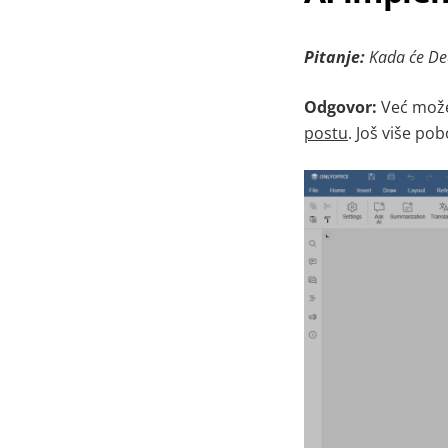
Pitanje:
Kada će De
Odgovor:
Već možet
postu
.
Još više pob