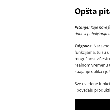
Opšta pit
Pitanje:
Koje nove f
donosi poboljšanja
Odgovor:
Naravno
funkcijama, tu su u
mogućnost višestru
realnom vremenu u
spajanje oblika i j
Sve uvedene funkci
i povećaju produkt