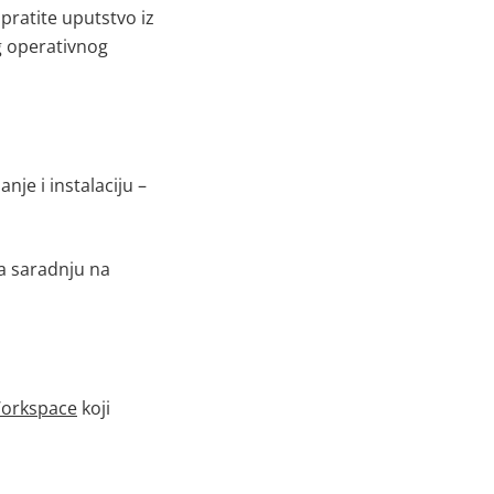
, pratite uputstvo iz
g operativnog
je i instalaciju
–
a saradnju na
orkspace
koji