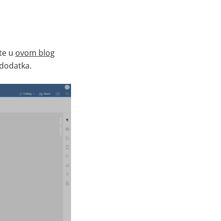
te u
ovom blog
 dodatka
.