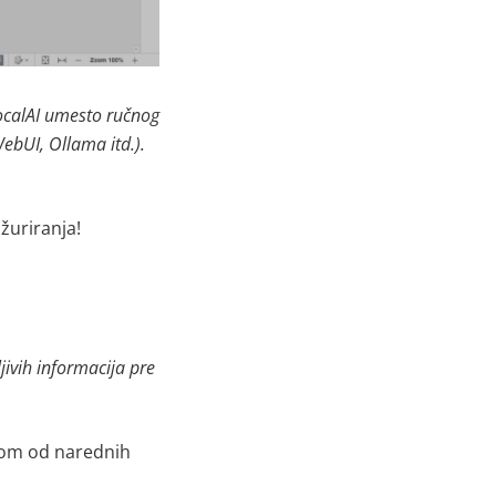
LocalAI umesto ručnog
WebUI, Ollama itd.)
.
žuriranja!
jivih informacija pre
nom od narednih