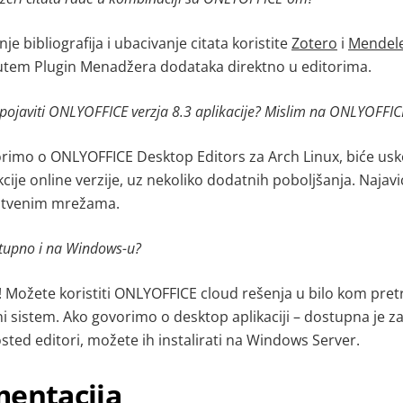
je bibliografija i ubacivanje citata koristite
Zotero
i
Mendel
i putem Plugin Menadžera dodataka direktno u editorima
.
pojaviti
ONLYOFFICE verzja 8.3 aplikacije? Mislim na ONLYOFFICE
imo o ONLYOFFICE Desktop Editors za Arch Linux, biće usko
kcije online verzije, uz nekoliko dodatnih poboljšanja. Naja
uštvenim mrežama.
stupno i na Windows-u?
Možete koristiti ONLYOFFICE cloud rešenja u bilo kom pret
ni sistem. Ako govorimo o desktop aplikaciji – dostupna je 
sted editori, možete ih instalirati na Windows Server.
mentacija